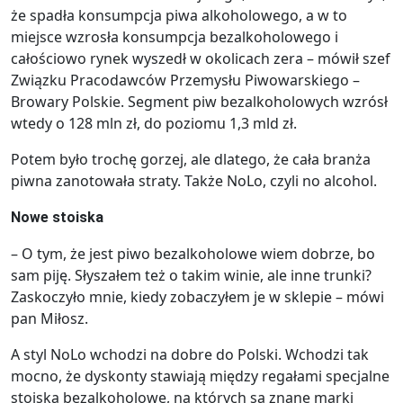
że spadła konsumpcja piwa alkoholowego, a w to
miejsce wzrosła konsumpcja bezalkoholowego i
całościowo rynek wyszedł w okolicach zera – mówił szef
Związku Pracodawców Przemysłu Piwowarskiego –
Browary Polskie. Segment piw bezalkoholowych wzrósł
wtedy o 128 mln zł, do poziomu 1,3 mld zł.
Potem było trochę gorzej, ale dlatego, że cała branża
piwna zanotowała straty. Także NoLo, czyli no alcohol.
Nowe stoiska
– O tym, że jest piwo bezalkoholowe wiem dobrze, bo
sam piję. Słyszałem też o takim winie, ale inne trunki?
Zaskoczyło mnie, kiedy zobaczyłem je w sklepie – mówi
pan Miłosz.
A styl NoLo wchodzi na dobre do Polski. Wchodzi tak
mocno, że dyskonty stawiają między regałami specjalne
stoiska bezalkoholowe, na których są znane marki