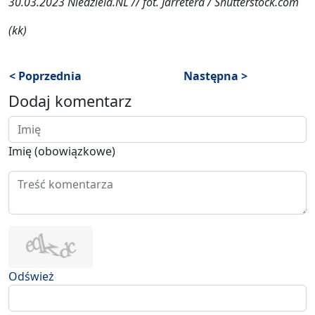
30.03.2023 Niedziela.NL // fot. Jarretera / Shutterstock.com
(kk)
< Poprzednia
Następna >
Dodaj komentarz
Imię (obowiązkowe)
Odśwież