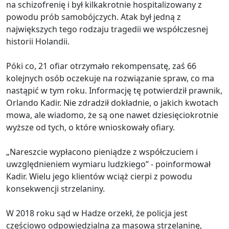
na schizofrenię i był kilkakrotnie hospitalizowany z
powodu prób samobójczych. Atak był jedną z
największych tego rodzaju tragedii we współczesnej
historii Holandii.
Póki co, 21 ofiar otrzymało rekompensatę, zaś 66
kolejnych osób oczekuje na rozwiązanie spraw, co ma
nastąpić w tym roku. Informację tę potwierdził prawnik,
Orlando Kadir. Nie zdradził dokładnie, o jakich kwotach
mowa, ale wiadomo, że są one nawet dziesięciokrotnie
wyższe od tych, o które wnioskowały ofiary.
„Nareszcie wypłacono pieniądze z współczuciem i
uwzględnieniem wymiaru ludzkiego” - poinformował
Kadir. Wielu jego klientów wciąż cierpi z powodu
konsekwencji strzelaniny.
W 2018 roku sąd w Hadze orzekł, że policja jest
częściowo odpowiedzialna za masową strzelaninę,