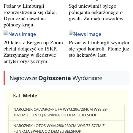
Pożar w Limburgii
Sąd uniewinnił byłego
rozprzestrzenia się dalej.
policjanta oskarżonego o
Dym czuć nawet na
gwałt. Za mało dowodów
północy kraju
20-latek z Bergen op Zoom
Pożar w Limburgii wymyka
chciał dołączyć do ISKP.
się spod kontroli. Płonie już
Zatrzymany w śledztwie
sto hektarów lasu
antyterrorystycznym
Najnowsze
Ogłoszenia
Wyróżnione
Kat.
Meble
NAROŻNIK CALVARO+PUFA WYM.296/234CM WYS.83-
102CM Z FUNKCJA SPANIA OD DEMEUBELSHOP
NAROŻNIK LOTOS WYM.280/230CM WYS.73-87CM Z
FUNKCJA SPANIA OD DEMEUBELSHOP