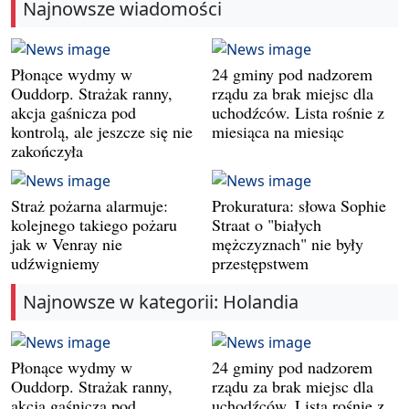
Najnowsze wiadomości
Płonące wydmy w
24 gminy pod nadzorem
Ouddorp. Strażak ranny,
rządu za brak miejsc dla
akcja gaśnicza pod
uchodźców. Lista rośnie z
kontrolą, ale jeszcze się nie
miesiąca na miesiąc
zakończyła
Straż pożarna alarmuje:
Prokuratura: słowa Sophie
kolejnego takiego pożaru
Straat o "białych
jak w Venray nie
mężczyznach" nie były
udźwigniemy
przestępstwem
Najnowsze w kategorii: Holandia
Płonące wydmy w
24 gminy pod nadzorem
Ouddorp. Strażak ranny,
rządu za brak miejsc dla
akcja gaśnicza pod
uchodźców. Lista rośnie z