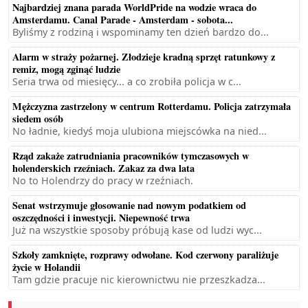
Najbardziej znana parada WorldPride na wodzie wraca do
Amsterdamu. Canal Parade - Amsterdam - sobota...
Byliśmy z rodziną i wspominamy ten dzień bardzo do...
Alarm w straży pożarnej. Złodzieje kradną sprzęt ratunkowy z
remiz, mogą zginąć ludzie
Seria trwa od miesięcy... a co zrobiła policja w c...
Mężczyzna zastrzelony w centrum Rotterdamu. Policja zatrzymała
siedem osób
No ładnie, kiedyś moja ulubiona miejscówka na nied...
Rząd zakaże zatrudniania pracowników tymczasowych w
holenderskich rzeźniach. Zakaz za dwa lata
No to Holendrzy do pracy w rzeźniach.
Senat wstrzymuje głosowanie nad nowym podatkiem od
oszczędności i inwestycji. Niepewność trwa
Już na wszystkie sposoby próbują kase od ludzi wyc...
Szkoły zamknięte, rozprawy odwołane. Kod czerwony paraliżuje
życie w Holandii
Tam gdzie pracuje nic kierownictwu nie przeszkadza...