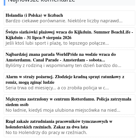
Holandia (i Polska) w liczbach
Bardzo ciekawe porównanie. Niektóre liczby naprawd...
Święto siatkówki plażowej wraca do Kijkduin. Summer BeachLife -
Kijkduin - 31 lipca-9 sierpnia 2026
Jeśli ktoś lubi sport i plażę, to lepszego połącze...
Najbardziej znana parada WorldPride na wodzie wraca do
Amsterdamu. Canal Parade - Amsterdam - sobota...
Byliśmy z rodziną i wspominamy ten dzień bardzo do...
Alarm w straży pożarnej. Złodzieje kradną sprzęt ratunkowy z
remiz, mogą zginąć ludzie
Seria trwa od miesięcy... a co zrobiła policja w c...
Mężczyzna zastrzelony w centrum Rotterdamu. Policja zatrzymała
siedem osób
No ładnie, kiedyś moja ulubiona miejscówka na nied...
Rząd zakaże zatrudniania pracowników tymczasowych w
holenderskich rzeźniach. Zakaz za dwa lata
No to Holendrzy do pracy w rzeźniach.