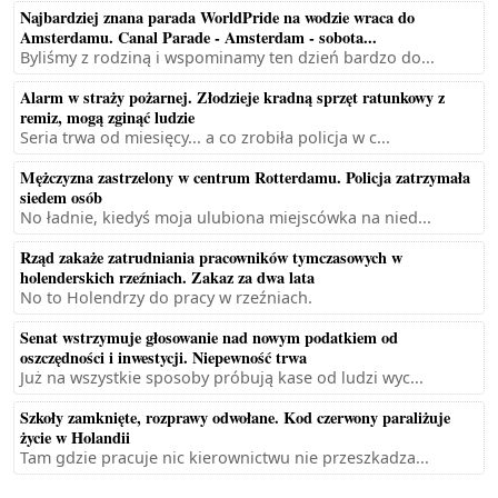
Najbardziej znana parada WorldPride na wodzie wraca do
Amsterdamu. Canal Parade - Amsterdam - sobota...
Byliśmy z rodziną i wspominamy ten dzień bardzo do...
Alarm w straży pożarnej. Złodzieje kradną sprzęt ratunkowy z
remiz, mogą zginąć ludzie
Seria trwa od miesięcy... a co zrobiła policja w c...
Mężczyzna zastrzelony w centrum Rotterdamu. Policja zatrzymała
siedem osób
No ładnie, kiedyś moja ulubiona miejscówka na nied...
Rząd zakaże zatrudniania pracowników tymczasowych w
holenderskich rzeźniach. Zakaz za dwa lata
No to Holendrzy do pracy w rzeźniach.
Senat wstrzymuje głosowanie nad nowym podatkiem od
oszczędności i inwestycji. Niepewność trwa
Już na wszystkie sposoby próbują kase od ludzi wyc...
Szkoły zamknięte, rozprawy odwołane. Kod czerwony paraliżuje
życie w Holandii
Tam gdzie pracuje nic kierownictwu nie przeszkadza...