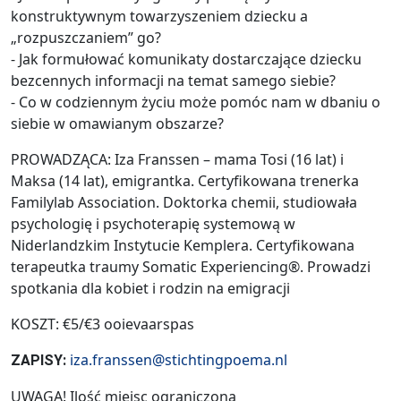
konstruktywnym towarzyszeniem dziecku a
„rozpuszczaniem” go?
- Jak formułować komunikaty dostarczające dziecku
bezcennych informacji na temat samego siebie?
- Co w codziennym życiu może pomóc nam w dbaniu o
siebie w omawianym obszarze?
PROWADZĄCA: Iza Franssen – mama Tosi (16 lat) i
Maksa (14 lat), emigrantka. Certyfikowana trenerka
Familylab Association. Doktorka chemii, studiowała
psychologię i psychoterapię systemową w
Niderlandzkim Instytucie Kemplera. Certyfikowana
terapeutka traumy Somatic Experiencing®. Prowadzi
spotkania dla kobiet i rodzin na emigracji
KOSZT: €5/€3 ooievaarspas
iza.franssen@stichtingpoema.nl
ZAPISY:
UWAGA! Ilość miejsc ograniczona