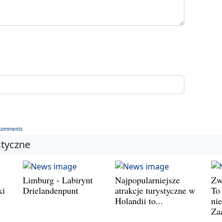
Comments
styczne
Limburg - Labirynt
Najpopularniejsze
Zw
ki
Drielandenpunt
atrakcje turystyczne w
To 
Holandii to...
ni
Za