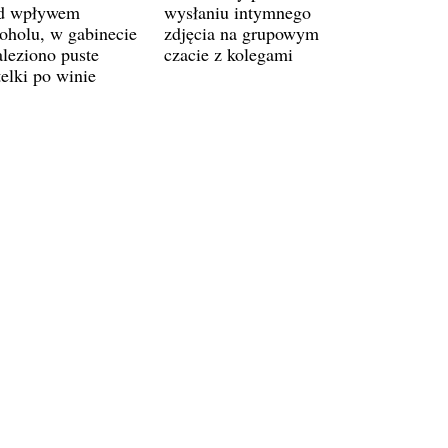
d wpływem
wysłaniu intymnego
koholu, w gabinecie
zdjęcia na grupowym
aleziono puste
czacie z kolegami
telki po winie