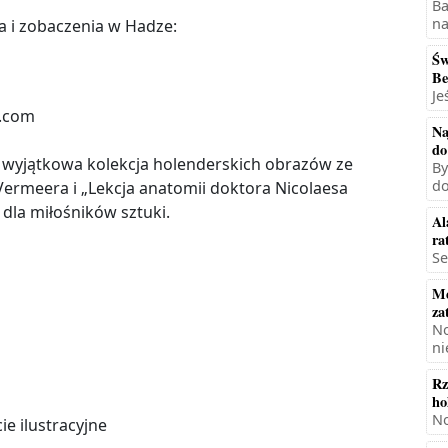
Ba
na
a i zobaczenia w Hadze:
Św
Be
Je
Na
do
yjątkowa kolekcja holenderskich obrazów ze
By
do
Vermeera i „Lekcja anatomii doktora Nicolaesa
dla miłośników sztuki.
Al
ra
Se
Mę
za
No
ni
Rz
ho
No