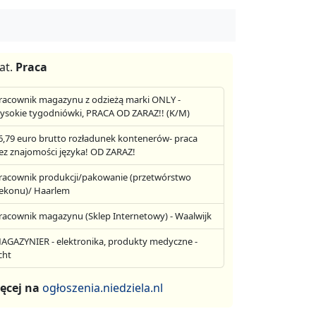
at.
Praca
racownik magazynu z odzieżą marki ONLY -
ysokie tygodniówki, PRACA OD ZARAZ!! (K/M)
6,79 euro brutto rozładunek kontenerów- praca
ez znajomości języka! OD ZARAZ!
racownik produkcji/pakowanie (przetwórstwo
ekonu)/ Haarlem
racownik magazynu (Sklep Internetowy) - Waalwijk
AGAZYNIER - elektronika, produkty medyczne -
cht
ęcej na
ogłoszenia.niedziela.nl