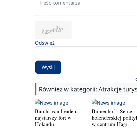
Odśwież
Wyślij
J
Również w kategorii: Atrakcje tury
Burcht van Leiden,
Binnenhof - Serce
najstarszy fort w
holenderskiej polity
Holandii
w centrum Hagi