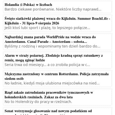
Holandia (i Polska) w liczbach
Bardzo ciekawe porównanie. Niektóre liczby naprawd...
Święto siatkówki plażowej wraca do Kijkduin. Summer BeachLife -
Kijkduin - 31 lipca-9 sierpnia 2026
Jeśli ktoś lubi sport i plażę, to lepszego połącze...
Najbardziej znana parada WorldPride na wodzie wraca do
Amsterdamu. Canal Parade - Amsterdam - sobota...
Byliśmy z rodziną i wspominamy ten dzień bardzo do...
Alarm w straży pożarnej. Złodzieje kradną sprzęt ratunkowy z
remiz, mogą zginąć ludzie
Seria trwa od miesięcy... a co zrobiła policja w c...
Mężczyzna zastrzelony w centrum Rotterdamu. Policja zatrzymała
siedem osób
No ładnie, kiedyś moja ulubiona miejscówka na nied...
Rząd zakaże zatrudniania pracowników tymczasowych w
holenderskich rzeźniach. Zakaz za dwa lata
No to Holendrzy do pracy w rzeźniach.
Senat wstrzymuje głosowanie nad nowym podatkiem od