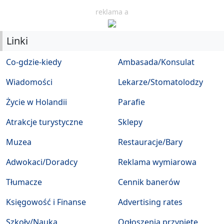
reklama a
Linki
Co-gdzie-kiedy
Ambasada/Konsulat
Wiadomości
Lekarze/Stomatolodzy
Życie w Holandii
Parafie
Atrakcje turystyczne
Sklepy
Muzea
Restauracje/Bary
Adwokaci/Doradcy
Reklama wymiarowa
Tłumacze
Cennik banerów
Księgowość i Finanse
Advertising rates
Szkoły/Nauka
Ogłoszenia przypięte