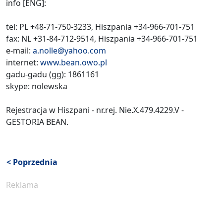
info [ENG]:
tel: PL +48-71-750-3233, Hiszpania +34-966-701-751
fax: NL +31-84-712-9514, Hiszpania +34-966-701-751
e-mail:
a.nolle@yahoo.com
internet:
www.bean.owo.pl
gadu-gadu (gg): 1861161
skype: nolewska
Rejestracja w Hiszpani - nr.rej. Nie.X.479.4229.V -
GESTORIA BEAN.
< Poprzednia
Reklama