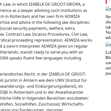
Dutch Law, in which IZABELA DE GROOT-SIKORA, a
ience as a lawyer advising such institutions as
St
 firm in Rotterdam and her own firm ADWIZA
al
tise and advice in the following law disciplines:
ta
(social security payments, welfare, extra
Ve
, Contract Law, Incasso Procedures, Civil Law,
ud
 juridical proceeding representation. ADWIZA works
nd a sworn interpreter. ADWIZA gives on regular
Le
etherlands, stands ready to serve you with an
Rh
RA speaks fluent few languages including
za
mó
pa
ederländisches Recht, in der IZABELA DE GROOT-
ls Juristin in Ämtern wie dem UWV (Institut für
nwanderungs- und Einbürgerungsdienst), im
NDIJK in Rotterdam und in der Anwaltskanzlei
hliche Hilfe in folgenden Bereichen anzubieten:
ihilfen, Sozialhilfen, Zuschüsse); Wirtschafts-
ikation von Forderungen, darunter