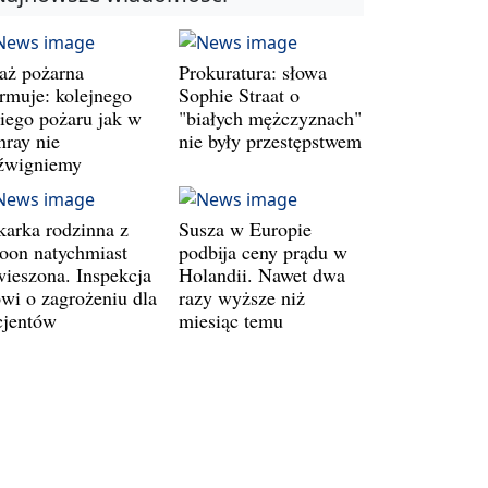
raż pożarna
Prokuratura: słowa
armuje: kolejnego
Sophie Straat o
kiego pożaru jak w
"białych mężczyznach"
nray nie
nie były przestępstwem
źwigniemy
karka rodzinna z
Susza w Europie
oon natychmiast
podbija ceny prądu w
wieszona. Inspekcja
Holandii. Nawet dwa
wi o zagrożeniu dla
razy wyższe niż
cjentów
miesiąc temu