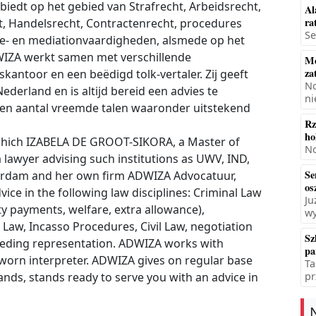
iedt op het gebied van Strafrecht, Arbeidsrecht,
Al
ra
t, Handelsrecht, Contractenrecht, procedures
Se
tie- en mediationvaardigheden, alsmede op het
IZA werkt samen met verschillende
Mę
za
antoor en een beëdigd tolk-vertaler. Zij geeft
No
ederland en is altijd bereid een advies te
ni
n aantal vreemde talen waaronder uitstekend
Rz
ho
n which IZABELA DE GROOT-SIKORA, a Master of
No
 lawyer advising such institutions as UWV, IND,
Se
otterdam and her own firm ADWIZA Advocatuur,
os
ice in the following law disciplines: Criminal Law
Ju
ity payments, welfare, extra allowance),
wy
Law, Incasso Procedures, Civil Law, negotiation
Sz
oceeding representation. ADWIZA works with
pa
 sworn interpreter. ADWIZA gives on regular base
Ta
lands, stands ready to serve you with an advice in
pr