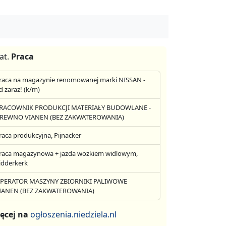
at.
Praca
raca na magazynie renomowanej marki NISSAN -
d zaraz! (k/m)
RACOWNIK PRODUKCJI MATERIAŁY BUDOWLANE -
REWNO VIANEN (BEZ ZAKWATEROWANIA)
raca produkcyjna, Pijnacker
raca magazynowa + jazda wozkiem widlowym,
idderkerk
PERATOR MASZYNY ZBIORNIKI PALIWOWE
IANEN (BEZ ZAKWATEROWANIA)
ęcej na
ogłoszenia.niedziela.nl