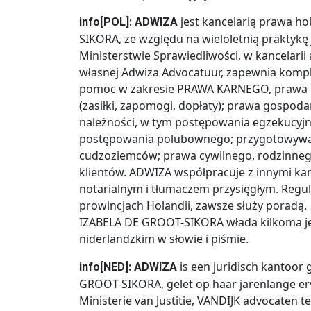
jest kancelarią prawa h
info[POL]: ADWIZA
SIKORA, ze względu na wieloletnią praktykę
Ministerstwie Sprawiedliwości, w kancelarii
własnej Adwiza Advocatuur, zapewnia komp
pomoc w zakresie PRAWA KARNEGO, prawa p
(zasiłki, zapomogi, dopłaty); prawa gospod
należności, w tym postępowania egzekucyjne
postępowania polubownego; przygotowywa
cudzoziemców; prawa cywilnego, rodzinnego
klientów. ADWIZA współpracuje z innymi ka
notarialnym i tłumaczem przysięgłym. Regula
prowincjach Holandii, zawsze służy poradą.
IZABELA DE GROOT-SIKORA włada kilkoma jęz
niderlandzkim w słowie i piśmie.
is een juridisch kantoor
info[NED]: ADWIZA
GROOT-SIKORA, gelet op haar jarenlange erva
Ministerie van Justitie, VANDIJK advocaten 