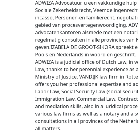
ADWIZA Advocatuur, u een vakkundige hulp b
Sociale Zekerheidsrecht, Veemdelingenrech
incasso, Personen-en familierecht, negotia
gebied van procesvertegenwoordiging. ADW
advocatenkantoren alsmede met een notarisk
regelmatig consulten in alle provincies van N
geven.IZABELA DE GROOT-SIKORA spreekt ee
Pools en Nederlands in woord en geschrift.
ADWIZA is a judicial office of Dutch Law, i
Law, thanks to her perennial experience as a
Ministry of Justice, VANDIJK law firm in R
offers you her professional expertise and adv
Labor Law, Social Security Law (social secur
Immigration Law, Commercial Law, Contract 
and mediation skills, also in a juridical pr
various law firms as well as a notary and a
consultations in all provinces of the Nether
all matters.