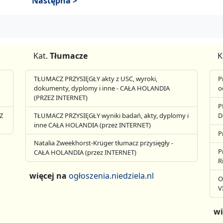
Następna >
Kat.
Tłumacze
K
TŁUMACZ PRZYSIĘGŁY akty z USC, wyroki,
P
dokumenty, dyplomy i inne - CAŁA HOLANDIA
o
(PRZEZ INTERNET)
P
Z
TŁUMACZ PRZYSIĘGŁY wyniki badań, akty, dyplomy i
D
inne CAŁA HOLANDIA (przez INTERNET)
P
Natalia Zweekhorst-Krüger tłumacz przysięgły -
P
CAŁA HOLANDIA (przez INTERNET)
R
więcej na
ogłoszenia.niedziela.nl
O
V
wi