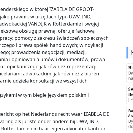
olenderskiego w której IZABELA DE GROOT-
 jako prawnik w urzędach typu UWV, IND,
 adwokackiej VANDIJK w Rotterdamie i swojej
leksową obsługę prawną, oferuje fachową
racy; pomocy z zakresu świadczeń społecznych
arczego i prawa spółek handlowych; windykacji
go; prowadzenia negocjacji, mediacji,
nia i opiniowania umów i dokumentów; prawa
 i opiekuńczego jak również reprezentacji
Ho
Ba
ncelariami adwokackimi jak również z biurem
na
rnie udziela konsultacji we wszystkich
Św
Be
ykami w tym biegle językiem polskim i
Je
Na
 gericht op het Nederlands recht waar IZABELA DE
do
ring als juriste onder andere bij UWV, IND,
By
do
te Rotterdam en in haar eigen advocatenkantoor