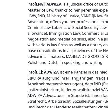
is a judicial office of 
info[ENG]: ADWIZA
Master of Law, thanks to her perennial exper
UWV, IND, Ministry of Justice, VANDIJK law
Advocatuur, offers you her professional exper
Criminal Law Labor Law, Social Security Law 
allowance), Immigration Law, Commercial Law
negotiation and mediation skills, also in a
with various law firms as well as a notary a
base consultations in all provinces of the N
advice in all matters.
IZABELA DE GROOT-SIKO
Polish and Dutch in speaking and writing.
:
ist eine Kanzlei in das ni
info[DE]
ADWIZA
SIKORA aufgrund ihrer langjährigen Praxis a
Arbeitnehmerversicherungen), dem IND (Ei
Justizministerium, in der Anwaltskanzlei VA
ADWIZA Advocatuur, im Stande ist, Ihnen fac
Strafrecht, Arbeitsrecht, Sozialleistungen (Be
und Recht der Handelsgesellschaften; Vind