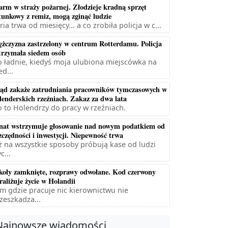
arm w straży pożarnej. Złodzieje kradną sprzęt
tunkowy z remiz, mogą zginąć ludzie
ria trwa od miesięcy... a co zrobiła policja w c...
żczyzna zastrzelony w centrum Rotterdamu. Policja
trzymała siedem osób
 ładnie, kiedyś moja ulubiona miejscówka na
ed...
ąd zakaże zatrudniania pracowników tymczasowych w
lenderskich rzeźniach. Zakaz za dwa lata
 to Holendrzy do pracy w rzeźniach.
nat wstrzymuje głosowanie nad nowym podatkiem od
zczędności i inwestycji. Niepewność trwa
ż na wszystkie sposoby próbują kase od ludzi
c...
koły zamknięte, rozprawy odwołane. Kod czerwony
raliżuje życie w Holandii
m gdzie pracuje nic kierownictwu nie
zeszkadza...
Najnowsze wiadomości