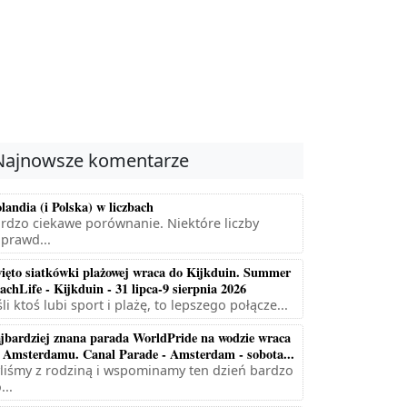
Najnowsze komentarze
landia (i Polska) w liczbach
rdzo ciekawe porównanie. Niektóre liczby
prawd...
ięto siatkówki plażowej wraca do Kijkduin. Summer
achLife - Kijkduin - 31 lipca-9 sierpnia 2026
śli ktoś lubi sport i plażę, to lepszego połącze...
jbardziej znana parada WorldPride na wodzie wraca
 Amsterdamu. Canal Parade - Amsterdam - sobota...
liśmy z rodziną i wspominamy ten dzień bardzo
...