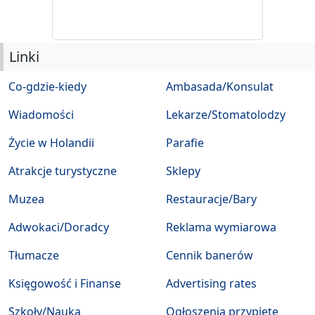
Linki
Co-gdzie-kiedy
Ambasada/Konsulat
Wiadomości
Lekarze/Stomatolodzy
Życie w Holandii
Parafie
Atrakcje turystyczne
Sklepy
Muzea
Restauracje/Bary
Adwokaci/Doradcy
Reklama wymiarowa
Tłumacze
Cennik banerów
Księgowość i Finanse
Advertising rates
Szkoły/Nauka
Ogłoszenia przypięte