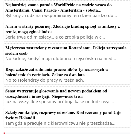
Najbardziej znana parada WorldPride na wodzie wraca do
Amsterdamu. Canal Parade - Amsterdam - sobota...
Byliśmy z rodziną i wspominamy ten dzień bardzo do...
Alarm w straży pożarnej. Złodzieje kradną sprzęt ratunkowy z
remiz, mogą zginąć ludzie
Seria trwa od miesięcy... a co zrobiła policja w c...
Mężczyzna zastrzelony w centrum Rotterdamu. Policja zatrzymała
siedem osób
No ładnie, kiedyś moja ulubiona miejscówka na nied...
Rząd zakaże zatrudniania pracowników tymczasowych w
holenderskich rzeźniach. Zakaz za dwa lata
No to Holendrzy do pracy w rzeźniach.
Senat wstrzymuje głosowanie nad nowym podatkiem od
oszczędności i inwestycji. Niepewność trwa
Już na wszystkie sposoby próbują kase od ludzi wyc...
Szkoły zamknięte, rozprawy odwołane. Kod czerwony paraliżuje
życie w Holandii
Tam gdzie pracuje nic kierownictwu nie przeszkadza...