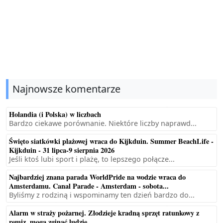
Najnowsze komentarze
Holandia (i Polska) w liczbach
Bardzo ciekawe porównanie. Niektóre liczby naprawd...
Święto siatkówki plażowej wraca do Kijkduin. Summer BeachLife -
Kijkduin - 31 lipca-9 sierpnia 2026
Jeśli ktoś lubi sport i plażę, to lepszego połącze...
Najbardziej znana parada WorldPride na wodzie wraca do
Amsterdamu. Canal Parade - Amsterdam - sobota...
Byliśmy z rodziną i wspominamy ten dzień bardzo do...
Alarm w straży pożarnej. Złodzieje kradną sprzęt ratunkowy z
remiz, mogą zginąć ludzie