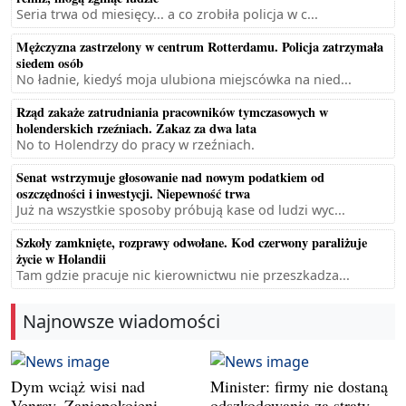
Seria trwa od miesięcy... a co zrobiła policja w c...
Mężczyzna zastrzelony w centrum Rotterdamu. Policja zatrzymała
siedem osób
No ładnie, kiedyś moja ulubiona miejscówka na nied...
Rząd zakaże zatrudniania pracowników tymczasowych w
holenderskich rzeźniach. Zakaz za dwa lata
No to Holendrzy do pracy w rzeźniach.
Senat wstrzymuje głosowanie nad nowym podatkiem od
oszczędności i inwestycji. Niepewność trwa
Już na wszystkie sposoby próbują kase od ludzi wyc...
Szkoły zamknięte, rozprawy odwołane. Kod czerwony paraliżuje
życie w Holandii
Tam gdzie pracuje nic kierownictwu nie przeszkadza...
Najnowsze wiadomości
Dym wciąż wisi nad
Minister: firmy nie dostaną
Venray. Zaniepokojeni
odszkodowania za straty