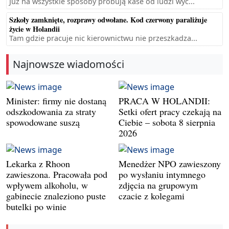
Już na wszystkie sposoby próbują kase od ludzi wyc...
Szkoły zamknięte, rozprawy odwołane. Kod czerwony paraliżuje
życie w Holandii
Tam gdzie pracuje nic kierownictwu nie przeszkadza...
Najnowsze wiadomości
Minister: firmy nie dostaną
PRACA W HOLANDII:
odszkodowania za straty
Setki ofert pracy czekają na
spowodowane suszą
Ciebie – sobota 8 sierpnia
2026
Lekarka z Rhoon
Menedżer NPO zawieszony
zawieszona. Pracowała pod
po wysłaniu intymnego
wpływem alkoholu, w
zdjęcia na grupowym
gabinecie znaleziono puste
czacie z kolegami
butelki po winie