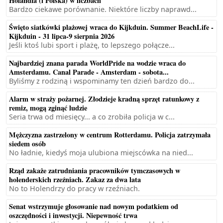
Holandia (i Polska) w liczbach
Bardzo ciekawe porównanie. Niektóre liczby naprawd...
Święto siatkówki plażowej wraca do Kijkduin. Summer BeachLife -
Kijkduin - 31 lipca-9 sierpnia 2026
Jeśli ktoś lubi sport i plażę, to lepszego połącze...
Najbardziej znana parada WorldPride na wodzie wraca do
Amsterdamu. Canal Parade - Amsterdam - sobota...
Byliśmy z rodziną i wspominamy ten dzień bardzo do...
Alarm w straży pożarnej. Złodzieje kradną sprzęt ratunkowy z
remiz, mogą zginąć ludzie
Seria trwa od miesięcy... a co zrobiła policja w c...
Mężczyzna zastrzelony w centrum Rotterdamu. Policja zatrzymała
siedem osób
No ładnie, kiedyś moja ulubiona miejscówka na nied...
Rząd zakaże zatrudniania pracowników tymczasowych w
holenderskich rzeźniach. Zakaz za dwa lata
No to Holendrzy do pracy w rzeźniach.
Senat wstrzymuje głosowanie nad nowym podatkiem od
oszczędności i inwestycji. Niepewność trwa