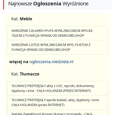
Najnowsze
Ogłoszenia
Wyróżnione
Kat.
Meble
NAROŻNIK CALVARO+PUFA WYM.296/234CM WYS.83-
102CM Z FUNKCJA SPANIA OD DEMEUBELSHOP
NAROŻNIK LOTOS WYM.280/230CM WYS.73-87CM Z
FUNKCJA SPANIA OD DEMEUBELSHOP
więcej na
ogłoszenia.niedziela.nl
Kat.
Tłumacze
TŁUMACZ PRZYSIĘGŁY akty z USC, wyroki, dokumenty,
dyplomy i inne - CAŁA HOLANDIA (PRZEZ INTERNET)
TŁUMACZ PRZYSIĘGŁY wyniki badań, akty, dyplomy i inne
CAŁA HOLANDIA (przez INTERNET)
Natalia Zweekhorst-Krüger tłumacz przysięgły - CAŁA