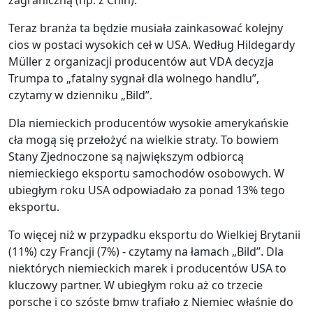
Teraz branża ta będzie musiała zainkasować kolejny
cios w postaci wysokich ceł w USA. Według Hildegardy
Müller z organizacji producentów aut VDA decyzja
Trumpa to „fatalny sygnał dla wolnego handlu”,
czytamy w dzienniku „Bild”.
Dla niemieckich producentów wysokie amerykańskie
cła mogą się przełożyć na wielkie straty. To bowiem
Stany Zjednoczone są największym odbiorcą
niemieckiego eksportu samochodów osobowych. W
ubiegłym roku USA odpowiadało za ponad 13% tego
eksportu.
To więcej niż w przypadku eksportu do Wielkiej Brytanii
(11%) czy Francji (7%) - czytamy na łamach „Bild”. Dla
niektórych niemieckich marek i producentów USA to
kluczowy partner. W ubiegłym roku aż co trzecie
porsche i co szóste bmw trafiało z Niemiec właśnie do