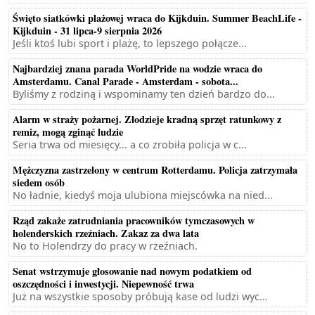
Święto siatkówki plażowej wraca do Kijkduin. Summer BeachLife -
Kijkduin - 31 lipca-9 sierpnia 2026
Jeśli ktoś lubi sport i plażę, to lepszego połącze...
Najbardziej znana parada WorldPride na wodzie wraca do
Amsterdamu. Canal Parade - Amsterdam - sobota...
Byliśmy z rodziną i wspominamy ten dzień bardzo do...
Alarm w straży pożarnej. Złodzieje kradną sprzęt ratunkowy z
remiz, mogą zginąć ludzie
Seria trwa od miesięcy... a co zrobiła policja w c...
Mężczyzna zastrzelony w centrum Rotterdamu. Policja zatrzymała
siedem osób
No ładnie, kiedyś moja ulubiona miejscówka na nied...
Rząd zakaże zatrudniania pracowników tymczasowych w
holenderskich rzeźniach. Zakaz za dwa lata
No to Holendrzy do pracy w rzeźniach.
Senat wstrzymuje głosowanie nad nowym podatkiem od
oszczędności i inwestycji. Niepewność trwa
Już na wszystkie sposoby próbują kase od ludzi wyc...