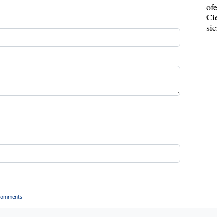
ofe
Ci
si
Comments