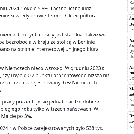
Ba
na
iu 2024 r. około 5,9%. Łączna liczba ludzi
niosła wtedy prawie 13 mln. Około półtora
Św
Be
Je
iemieckim rynku pracy jest stabilna. Także we
Na
pa bezrobocia w kraju ze stolicą w Berlinie
do
ano na stronie internetowej unijnego biura
By
do
Al
w Niemczech nieco wzrosło. W grudniu 2023 r.
ra
 czyli była o 0,2 punktu procentowego niższa niż
Se
ączna liczba zarejestrowanych w Niemczech
Mę
s.
za
No
k pracy prezentuje się jednak bardzo dobrze.
ni
biegłego roku tylko w trzech państwach. W
Rz
 Malcie po 3%.
ho
No
024 r. w Polsce zarejestrowanych było 538 tys.