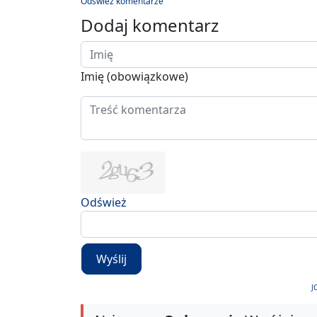
Odśwież komentarze
Dodaj komentarz
Imię (obowiązkowe)
Odśwież
Wyślij
J