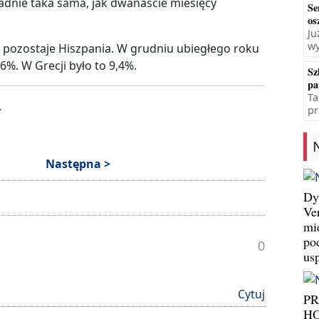
adnie taka sama, jak dwanaście miesięcy
Se
os
Ju
wy
pozostaje Hiszpania. W grudniu ubiegłego roku
6%. W Grecji było to 9,4%.
Sz
pa
Ta
.
pr
Następna >
Dy
Ve
mi
po
0
us
Cytuj
P
HO