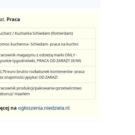
at.
Praca
ucharz / Kucharka Schiedam (Rotterdam)
omoc kuchenna- Schiedam- praca na kuchni
racownik magazynu z odzieżą marki ONLY -
ysokie tygodniówki, PRACA OD ZARAZ!! (K/M)
6,79 euro brutto rozładunek kontenerów- praca
ez znajomości języka! OD ZARAZ!
racownik produkcji/pakowanie (przetwórstwo
ekonu)/ Haarlem
ęcej na
ogłoszenia.niedziela.nl