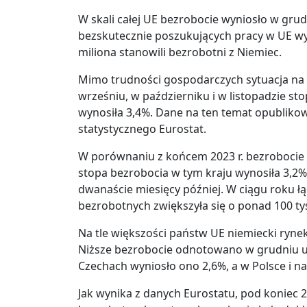
W skali całej UE bezrobocie wyniosło w grudn
bezskutecznie poszukujących pracy w UE wy
miliona stanowili bezrobotni z Niemiec.
Mimo trudności gospodarczych sytuacja na n
wrześniu, w październiku i w listopadzie sto
wynosiła 3,4%. Dane na ten temat opublikow
statystycznego Eurostat.
W porównaniu z końcem 2023 r. bezrobocie 
stopa bezrobocia w tym kraju wynosiła 3,2%,
dwanaście miesięcy później. W ciągu roku ł
bezrobotnych zwiększyła się o ponad 100 ty
Na tle większości państw UE niemiecki ryne
Niższe bezrobocie odnotowano w grudniu u
Czechach wyniosło ono 2,6%, a w Polsce i na
Jak wynika z danych Eurostatu, pod koniec 2