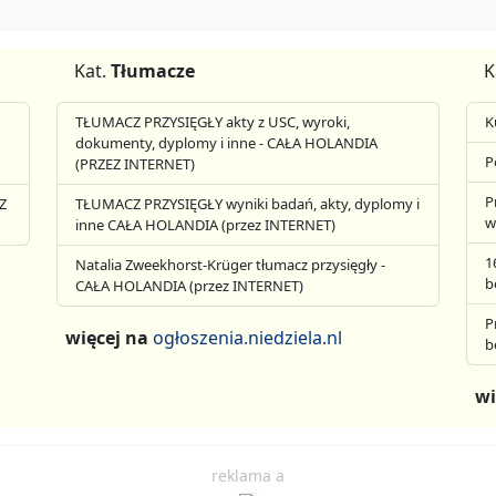
Kat.
Tłumacze
K
TŁUMACZ PRZYSIĘGŁY akty z USC, wyroki,
K
dokumenty, dyplomy i inne - CAŁA HOLANDIA
P
(PRZEZ INTERNET)
P
Z
TŁUMACZ PRZYSIĘGŁY wyniki badań, akty, dyplomy i
w
inne CAŁA HOLANDIA (przez INTERNET)
1
Natalia Zweekhorst-Krüger tłumacz przysięgły -
b
CAŁA HOLANDIA (przez INTERNET)
P
więcej na
ogłoszenia.niedziela.nl
b
wi
reklama a