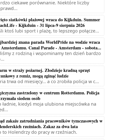
rdzo ciekawe porównanie. Niektóre liczby
prawd...
ięto siatkówki plażowej wraca do Kijkduin. Summer
achLife - Kijkduin - 31 lipca-9 sierpnia 2026
śli ktoś lubi sport i plażę, to lepszego połącze...
jbardziej znana parada WorldPride na wodzie wraca
 Amsterdamu. Canal Parade - Amsterdam - sobota...
liśmy z rodziną i wspominamy ten dzień bardzo
...
arm w straży pożarnej. Złodzieje kradną sprzęt
tunkowy z remiz, mogą zginąć ludzie
ria trwa od miesięcy... a co zrobiła policja w c...
żczyzna zastrzelony w centrum Rotterdamu. Policja
trzymała siedem osób
 ładnie, kiedyś moja ulubiona miejscówka na
ed...
ąd zakaże zatrudniania pracowników tymczasowych w
lenderskich rzeźniach. Zakaz za dwa lata
 to Holendrzy do pracy w rzeźniach.