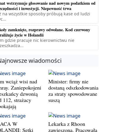
nat wstrzymuje głosowanie nad nowym podatkiem od
zczędności i inwestycji. Niepewność trwa
ż na wszystkie sposoby próbują kase od ludzi
c...
koły zamknięte, rozprawy odwołane. Kod czerwony
raliżuje życie w Holandii
m gdzie pracuje nic kierownictwu nie
zeszkadza...
Najnowsze wiadomości
m wciąż wisi nad
Minister: firmy nie
nray. Zaniepokojeni
dostaną odszkodowania
eszkańcy dzwonią
za straty spowodowane
d 112, strażacy
suszą
pokajają
RACA W
Lekarka z Rhoon
LANDII: Setki
zawieszona. Pracowała