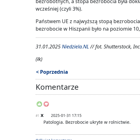
bezrobotnych, a stopa bezrobocia była dokł
wcześniej (czyli 3%).
Państwem UE z najwyższą stopą bezrobocia 
bezrobocie w Hiszpanii było na poziomie 10,
31.01.2025
Niedziela.NL
// fot. Shutterstock, Inc
(łk)
< Poprzednia
Komentarze
x
2025-01-31 17:15
#1
Patologia. Bezrobocie ukryte w rolnictwie.