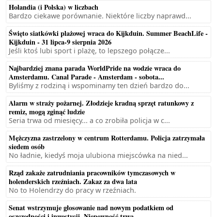
Holandia (i Polska) w liczbach
Bardzo ciekawe porównanie. Niektóre liczby naprawd...
Święto siatkówki plażowej wraca do Kijkduin. Summer BeachLife -
Kijkduin - 31 lipca-9 sierpnia 2026
Jeśli ktoś lubi sport i plażę, to lepszego połącze...
Najbardziej znana parada WorldPride na wodzie wraca do
Amsterdamu. Canal Parade - Amsterdam - sobota...
Byliśmy z rodziną i wspominamy ten dzień bardzo do...
Alarm w straży pożarnej. Złodzieje kradną sprzęt ratunkowy z
remiz, mogą zginąć ludzie
Seria trwa od miesięcy... a co zrobiła policja w c...
Mężczyzna zastrzelony w centrum Rotterdamu. Policja zatrzymała
siedem osób
No ładnie, kiedyś moja ulubiona miejscówka na nied...
Rząd zakaże zatrudniania pracowników tymczasowych w
holenderskich rzeźniach. Zakaz za dwa lata
No to Holendrzy do pracy w rzeźniach.
Senat wstrzymuje głosowanie nad nowym podatkiem od
oszczędności i inwestycji. Niepewność trwa