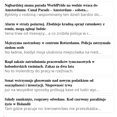
Najbardziej znana parada WorldPride na wodzie wraca do
Amsterdamu. Canal Parade - Amsterdam - sobota...
Byliśmy z rodziną i wspominamy ten dzień bardzo do...
Alarm w straży pożarnej. Złodzieje kradną sprzęt ratunkowy z
remiz, mogą zginąć ludzie
Seria trwa od miesięcy... a co zrobiła policja w c...
Mężczyzna zastrzelony w centrum Rotterdamu. Policja zatrzymała
siedem osób
No ładnie, kiedyś moja ulubiona miejscówka na nied...
Rząd zakaże zatrudniania pracowników tymczasowych w
holenderskich rzeźniach. Zakaz za dwa lata
No to Holendrzy do pracy w rzeźniach.
Senat wstrzymuje głosowanie nad nowym podatkiem od
oszczędności i inwestycji. Niepewność trwa
Już na wszystkie sposoby próbują kase od ludzi wyc...
Szkoły zamknięte, rozprawy odwołane. Kod czerwony paraliżuje
życie w Holandii
Tam gdzie pracuje nic kierownictwu nie przeszkadza...