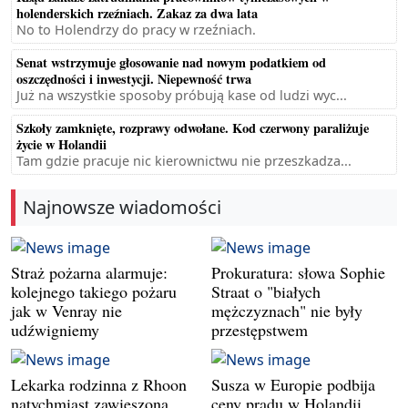
holenderskich rzeźniach. Zakaz za dwa lata
No to Holendrzy do pracy w rzeźniach.
Senat wstrzymuje głosowanie nad nowym podatkiem od
oszczędności i inwestycji. Niepewność trwa
Już na wszystkie sposoby próbują kase od ludzi wyc...
Szkoły zamknięte, rozprawy odwołane. Kod czerwony paraliżuje
życie w Holandii
Tam gdzie pracuje nic kierownictwu nie przeszkadza...
Najnowsze wiadomości
Straż pożarna alarmuje:
Prokuratura: słowa Sophie
kolejnego takiego pożaru
Straat o "białych
jak w Venray nie
mężczyznach" nie były
udźwigniemy
przestępstwem
Lekarka rodzinna z Rhoon
Susza w Europie podbija
natychmiast zawieszona.
ceny prądu w Holandii.