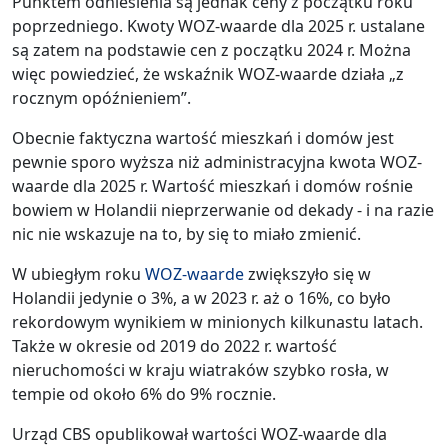
Punktem odniesienia są jednak ceny z początku roku
poprzedniego. Kwoty WOZ-waarde dla 2025 r. ustalane
są zatem na podstawie cen z początku 2024 r. Można
więc powiedzieć, że wskaźnik WOZ-waarde działa „z
rocznym opóźnieniem”.
Obecnie faktyczna wartość mieszkań i domów jest
pewnie sporo wyższa niż administracyjna kwota WOZ-
waarde dla 2025 r. Wartość mieszkań i domów rośnie
bowiem w Holandii nieprzerwanie od dekady - i na razie
nic nie wskazuje na to, by się to miało zmienić.
W ubiegłym roku
WOZ-waarde
zwiększyło się w
Holandii jedynie o 3%, a w 2023 r. aż o 16%, co było
rekordowym wynikiem w minionych kilkunastu latach.
Także w okresie od 2019 do 2022 r. wartość
nieruchomości w kraju wiatraków szybko rosła, w
tempie od około 6% do 9% rocznie.
Urząd CBS opublikował wartości WOZ-waarde dla