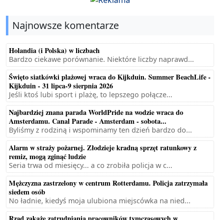
Najnowsze komentarze
Holandia (i Polska) w liczbach
Bardzo ciekawe porównanie. Niektóre liczby naprawd...
Święto siatkówki plażowej wraca do Kijkduin. Summer BeachLife -
Kijkduin - 31 lipca-9 sierpnia 2026
Jeśli ktoś lubi sport i plażę, to lepszego połącze...
Najbardziej znana parada WorldPride na wodzie wraca do
Amsterdamu. Canal Parade - Amsterdam - sobota...
Byliśmy z rodziną i wspominamy ten dzień bardzo do...
Alarm w straży pożarnej. Złodzieje kradną sprzęt ratunkowy z
remiz, mogą zginąć ludzie
Seria trwa od miesięcy... a co zrobiła policja w c...
Mężczyzna zastrzelony w centrum Rotterdamu. Policja zatrzymała
siedem osób
No ładnie, kiedyś moja ulubiona miejscówka na nied...
Rząd zakaże zatrudniania pracowników tymczasowych w