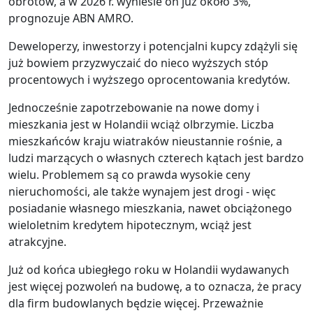
obrotów, a w 2026 r. wyniesie on już około 3%,
prognozuje ABN AMRO.
Deweloperzy, inwestorzy i potencjalni kupcy zdążyli się
już bowiem przyzwyczaić do nieco wyższych stóp
procentowych i wyższego oprocentowania kredytów.
Jednocześnie zapotrzebowanie na nowe domy i
mieszkania jest w Holandii wciąż olbrzymie. Liczba
mieszkańców kraju wiatraków nieustannie rośnie, a
ludzi marzących o własnych czterech kątach jest bardzo
wielu. Problemem są co prawda wysokie ceny
nieruchomości, ale także wynajem jest drogi - więc
posiadanie własnego mieszkania, nawet obciążonego
wieloletnim kredytem hipotecznym, wciąż jest
atrakcyjne.
Już od końca ubiegłego roku w Holandii wydawanych
jest więcej pozwoleń na budowę, a to oznacza, że pracy
dla firm budowlanych będzie więcej. Przeważnie