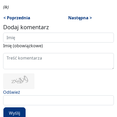
(łk)
< Poprzednia
Następna >
Dodaj komentarz
Imię (obowiązkowe)
Odśwież
Wyślij