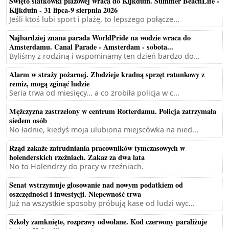
Święto siatkówki plażowej wraca do Kijkduin. Summer BeachLife -
Kijkduin - 31 lipca-9 sierpnia 2026
Jeśli ktoś lubi sport i plażę, to lepszego połącze...
Najbardziej znana parada WorldPride na wodzie wraca do
Amsterdamu. Canal Parade - Amsterdam - sobota...
Byliśmy z rodziną i wspominamy ten dzień bardzo do...
Alarm w straży pożarnej. Złodzieje kradną sprzęt ratunkowy z
remiz, mogą zginąć ludzie
Seria trwa od miesięcy... a co zrobiła policja w c...
Mężczyzna zastrzelony w centrum Rotterdamu. Policja zatrzymała
siedem osób
No ładnie, kiedyś moja ulubiona miejscówka na nied...
Rząd zakaże zatrudniania pracowników tymczasowych w
holenderskich rzeźniach. Zakaz za dwa lata
No to Holendrzy do pracy w rzeźniach.
Senat wstrzymuje głosowanie nad nowym podatkiem od
oszczędności i inwestycji. Niepewność trwa
Już na wszystkie sposoby próbują kase od ludzi wyc...
Szkoły zamknięte, rozprawy odwołane. Kod czerwony paraliżuje