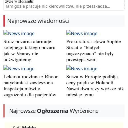
życie w Holandii
Tam gdzie pracuje nic kierownictwu nie przeszkadza...
Najnowsze wiadomości
Straż pożarna alarmuje:
Prokuratura: słowa Sophie
kolejnego takiego pożaru
Straat o "białych
jak w Venray nie
mężczyznach" nie były
udźwigniemy
przestępstwem
Lekarka rodzinna z Rhoon
Susza w Europie podbija
natychmiast zawieszona.
ceny prądu w Holandii.
Inspekcja mówi o
Nawet dwa razy wyższe niż
zagrożeniu dla pacjentów
miesiąc temu
Najnowsze
Ogłoszenia
Wyróżnione
Kat.
Meble