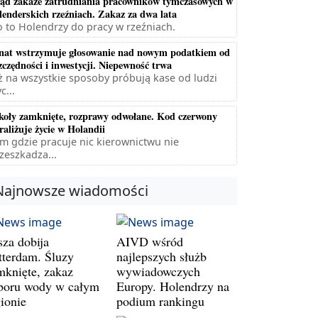
ąd zakaże zatrudniania pracowników tymczasowych w
lenderskich rzeźniach. Zakaz za dwa lata
 to Holendrzy do pracy w rzeźniach.
nat wstrzymuje głosowanie nad nowym podatkiem od
zczędności i inwestycji. Niepewność trwa
ż na wszystkie sposoby próbują kase od ludzi
c...
koły zamknięte, rozprawy odwołane. Kod czerwony
raliżuje życie w Holandii
m gdzie pracuje nic kierownictwu nie
zeszkadza...
Najnowsze wiadomości
sza dobija
AIVD wśród
tterdam. Śluzy
najlepszych służb
mknięte, zakaz
wywiadowczych
boru wody w całym
Europy. Holendrzy na
gionie
podium rankingu