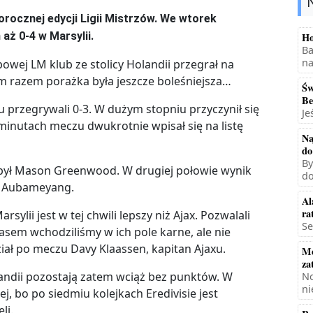
orocznej edycji Ligii Mistrzów. We wtorek
ż 0-4 w Marsylii.
Ho
Ba
na
owej LM klub ze stolicy Holandii przegrał na
m razem porażka była jeszcze boleśniejsza…
Św
Be
 przegrywali 0-3. W dużym stopniu przyczynił się
Je
minutach meczu dwukrotnie wpisał się na listę
Na
do
By
obył Mason Greenwood. W drugiej połowie wynik
do
ck Aubameyang.
Al
ra
sylii jest w tej chwili lepszy niż Ajax. Pozwalali
Se
em wchodziliśmy w ich pole karne, ale nie
iał po meczu Davy Klaassen, kapitan Ajaxu.
Mę
za
ndii pozostają zatem wciąż bez punktów. W
No
ni
j, bo po siedmiu kolejkach Eredivisie jest
li.