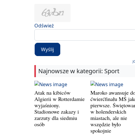
Odśwież
Wyślij
J
Najnowsze w kategorii: Sport
Atak na kibiców
Maroko awansuje d
Algierii w Rotterdamie
ćwierćfinału MŚ jak
wyjaśniony.
pierwsze. Świętowa
Stadionowe zakazy i
w holenderskich
zarzuty dla siedmiu
miastach, ale nie
osób
wszędzie było
spokojnie