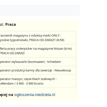
at.
Praca
racownik magazynu z odzieżą marki ONLY -
ysokie tygodniówki, PRACA OD ZARAZ!! (K/M)
ferta pracy orderpicker na magazynie Nissan (k/m)
 PRACA OD ZARAZ!
perator wykaszarki (bosmaaier) - Schiedam
perator produkcji karmy dla zwierząt - Nieuwkoop
perator maszyn, cięcie blach stalowych -
tellendam / 3 400 - 3 900 brutto
ęcej na
ogłoszenia.niedziela.nl