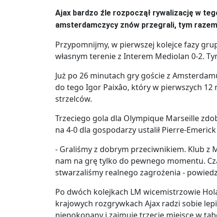
Ajax bardzo źle rozpoczął rywalizację w teg
amsterdamczycy znów przegrali, tym razem a
Przypomnijmy, w pierwszej kolejce fazy grup
własnym terenie z Interem Mediolan 0-2. Ty
Już po 26 minutach gry goście z Amsterdamu
do tego Igor Paixâo, który w pierwszych 12 
strzelców.
Trzeciego gola dla Olympique Marseille zd
na 4-0 dla gospodarzy ustalił Pierre-Emeri
- Graliśmy z dobrym przeciwnikiem. Klub z Mar
nam na grę tylko do pewnego momentu. Czas
stwarzaliśmy realnego zagrożenia - powiedz
Po dwóch kolejkach LM wicemistrzowie Hola
krajowych rozgrywkach Ajax radzi sobie lepie
niepokonany i zajmuje trzecie miejsce w tabe