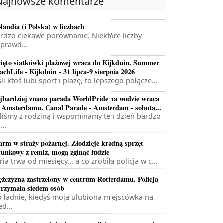
Najnowsze komentarze
landia (i Polska) w liczbach
rdzo ciekawe porównanie. Niektóre liczby
prawd...
ięto siatkówki plażowej wraca do Kijkduin. Summer
achLife - Kijkduin - 31 lipca-9 sierpnia 2026
śli ktoś lubi sport i plażę, to lepszego połącze...
jbardziej znana parada WorldPride na wodzie wraca
 Amsterdamu. Canal Parade - Amsterdam - sobota...
liśmy z rodziną i wspominamy ten dzień bardzo
...
arm w straży pożarnej. Złodzieje kradną sprzęt
tunkowy z remiz, mogą zginąć ludzie
ria trwa od miesięcy... a co zrobiła policja w c...
żczyzna zastrzelony w centrum Rotterdamu. Policja
trzymała siedem osób
 ładnie, kiedyś moja ulubiona miejscówka na
ed...