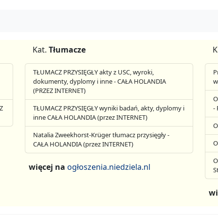
Kat.
Tłumacze
K
TŁUMACZ PRZYSIĘGŁY akty z USC, wyroki,
P
dokumenty, dyplomy i inne - CAŁA HOLANDIA
w
(PRZEZ INTERNET)
O
Z
TŁUMACZ PRZYSIĘGŁY wyniki badań, akty, dyplomy i
-
inne CAŁA HOLANDIA (przez INTERNET)
O
Natalia Zweekhorst-Krüger tłumacz przysięgły -
O
CAŁA HOLANDIA (przez INTERNET)
O
więcej na
ogłoszenia.niedziela.nl
S
wi