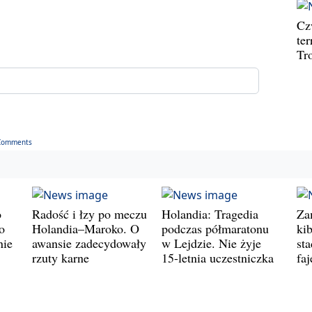
Cz
te
Tr
Comments
o
Radość i łzy po meczu
Holandia: Tragedia
Za
o
Holandia–Maroko. O
podczas półmaratonu
ki
nie
awansie zadecydowały
w Lejdzie. Nie żyje
st
rzuty karne
15-letnia uczestniczka
fa