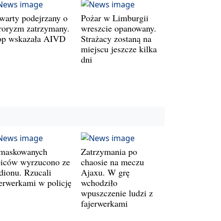
warty podejrzany o
Pożar w Limburgii
rroryzm zatrzymany.
wreszcie opanowany.
op wskazała AIVD
Strażacy zostaną na
miejscu jeszcze kilka
dni
maskowanych
Zatrzymania po
biców wyrzucono ze
chaosie na meczu
adionu. Rzucali
Ajaxu. W grę
jerwerkami w policję
wchodziło
wpuszczenie ludzi z
fajerwerkami