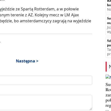
Rz
ho
jeździe ze Spartą Rotterdam, a w połowie
No
asnym terenie z AZ. Kolejny mecz w LM Ajax
Se
 będzie, bo amsterdamczycy zagrają na wyjeździe
os
Ju
wy
Sz
.
pa
Ta
pr
Następna >
Su
Ro
za
po
re