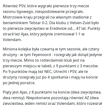
Również PSV, które wygrało pierwsze trzy mecze
sezonu ligowego, niespodziewanie przegrało.
Mistrzowie kraju przegrali na własnym stadionie z
beniaminkiem Telstar 0-2. Dla klubu z Velsen-Zuid było
to pierwsze zwycięstwo w Eredivisie od… 47 lat. Punkty
stracił też Ajax, który jedynie zremisował 1-1 w
Volendam.
Miniona kolejka była czwartą w tym sezonie, ale cztery
drużyny - w tym Feyenoord - rozegrały jak dotąd jedynie
trzy mecze. Mimo to rotterdamski klub jest na
pierwszym miejscu w tabeli, z 9 punktami z 3 meczów.
Po 9 punktów mają też NEC, Utrecht i PSV, ale te
drużyny rozegrały już po 4 spotkania i mają na koncie
po jednej porażce.
Piąty jest Ajax, z 8 punktami na koncie (dwa zwycięstwa,
dwa remisy). Niepokonane pozostają również AZ (dwa
zwycięstwa, jeden remis) oraz Volendam, który rozegrał