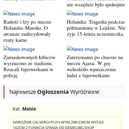
nie wszędzie było spokojnie
Radość i łzy po meczu
Holandia: Tragedia podczas
Holandia–Maroko. O
półmaratonu w Lejdzie. Nie
awansie zadecydowały
żyje 15-letnia uczestniczka
rzuty karne
Zamaskowanych kibiców
Zatrzymania po chaosie na
wyrzucono ze stadionu.
meczu Ajaxu. W grę
Rzucali fajerwerkami w
wchodziło wpuszczenie
policję
ludzi z fajerwerkami
Najnowsze
Ogłoszenia
Wyróżnione
Kat.
Meble
NAROŻNIK CALVARO+PUFA WYM.296/234CM WYS.83-
102CM Z FUNKCJA SPANIA OD DEMEUBELSHOP