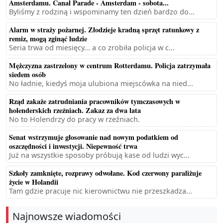
Amsterdamu. Canal Parade - Amsterdam - sobota...
Byliśmy z rodziną i wspominamy ten dzień bardzo do...
Alarm w straży pożarnej. Złodzieje kradną sprzęt ratunkowy z
remiz, mogą zginąć ludzie
Seria trwa od miesięcy... a co zrobiła policja w c...
Mężczyzna zastrzelony w centrum Rotterdamu. Policja zatrzymała
siedem osób
No ładnie, kiedyś moja ulubiona miejscówka na nied...
Rząd zakaże zatrudniania pracowników tymczasowych w
holenderskich rzeźniach. Zakaz za dwa lata
No to Holendrzy do pracy w rzeźniach.
Senat wstrzymuje głosowanie nad nowym podatkiem od
oszczędności i inwestycji. Niepewność trwa
Już na wszystkie sposoby próbują kase od ludzi wyc...
Szkoły zamknięte, rozprawy odwołane. Kod czerwony paraliżuje
życie w Holandii
Tam gdzie pracuje nic kierownictwu nie przeszkadza...
Najnowsze wiadomości