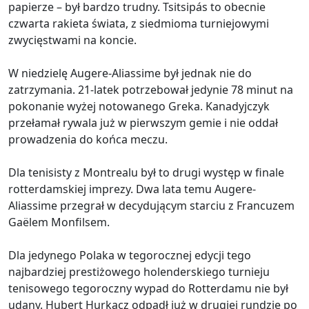
papierze – był bardzo trudny. Tsitsipás to obecnie
czwarta rakieta świata, z siedmioma turniejowymi
zwycięstwami na koncie.
W niedzielę Augere-Aliassime był jednak nie do
zatrzymania. 21-latek potrzebował jedynie 78 minut na
pokonanie wyżej notowanego Greka. Kanadyjczyk
przełamał rywala już w pierwszym gemie i nie oddał
prowadzenia do końca meczu.
Dla tenisisty z Montrealu był to drugi występ w finale
rotterdamskiej imprezy. Dwa lata temu Augere-
Aliassime przegrał w decydującym starciu z Francuzem
Gaëlem Monfilsem.
Dla jedynego Polaka w tegorocznej edycji tego
najbardziej prestiżowego holenderskiego turnieju
tenisowego tegoroczny wypad do Rotterdamu nie był
udany. Hubert Hurkacz odpadł już w drugiej rundzie po