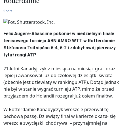
Rotterdamie
Sport
Félix Augere-Aliassime pokonał w niedzielnym finale
tenisowego turnieju ABN AMRO WTT w Rotterdamie
Stéfanosa Tsitsipása 6-4, 6-2 i zdobył swój pierwszy
tytuł rangi ATP.
21-letni Kanadyjczyk z miesiąca na miesiąc gra coraz
lepiej i awansował już do czołowej dziesiątki świata
(obecnie jest dziewiąty w rankingu ATP). Dotąd jednak
nie był w stanie wygrać turnieju ATP, mimo że przed
przyjazdem do Holandii rozegrał już osiem finałów.
W Rotterdamie Kanadyjczyk wreszcie przerwał tę
pechową passę. Dziewiąty finał w karierze okazał się
wreszcie zwycięski, choć rywal – przynajmniej na