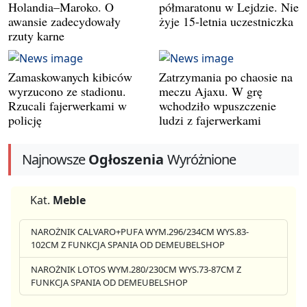
Holandia–Maroko. O
półmaratonu w Lejdzie. Nie
awansie zadecydowały
żyje 15-letnia uczestniczka
rzuty karne
Zamaskowanych kibiców
Zatrzymania po chaosie na
wyrzucono ze stadionu.
meczu Ajaxu. W grę
Rzucali fajerwerkami w
wchodziło wpuszczenie
policję
ludzi z fajerwerkami
Najnowsze
Ogłoszenia
Wyróżnione
Kat.
Meble
NAROŻNIK CALVARO+PUFA WYM.296/234CM WYS.83-
102CM Z FUNKCJA SPANIA OD DEMEUBELSHOP
NAROŻNIK LOTOS WYM.280/230CM WYS.73-87CM Z
FUNKCJA SPANIA OD DEMEUBELSHOP