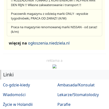
!! ROZŁADUNEK TOWARU Z KONTENERÓW !! ALPHEN AAN
DEN RIJN !! Własne zakwaterowanie i transport !!
Pracownik magazynu z odzieżą marki ONLY - wysokie
tygodniówki, PRACA OD ZARAZ!! (K/M)
Praca na magazynie renomowanej marki NISSAN - od zaraz!
(k/m)
więcej na
ogłoszenia.niedziela.nl
reklama a
Linki
Co-gdzie-kiedy
Ambasada/Konsulat
Wiadomości
Lekarze/Stomatolodzy
Życie w Holandii
Parafie