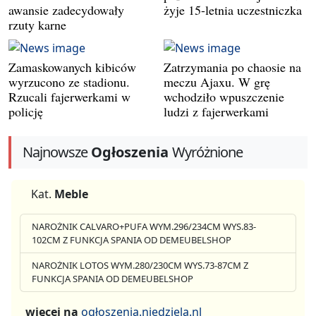
awansie zadecydowały
żyje 15-letnia uczestniczka
rzuty karne
Zamaskowanych kibiców
Zatrzymania po chaosie na
wyrzucono ze stadionu.
meczu Ajaxu. W grę
Rzucali fajerwerkami w
wchodziło wpuszczenie
policję
ludzi z fajerwerkami
Najnowsze
Ogłoszenia
Wyróżnione
Kat.
Meble
NAROŻNIK CALVARO+PUFA WYM.296/234CM WYS.83-
102CM Z FUNKCJA SPANIA OD DEMEUBELSHOP
NAROŻNIK LOTOS WYM.280/230CM WYS.73-87CM Z
FUNKCJA SPANIA OD DEMEUBELSHOP
więcej na
ogłoszenia.niedziela.nl