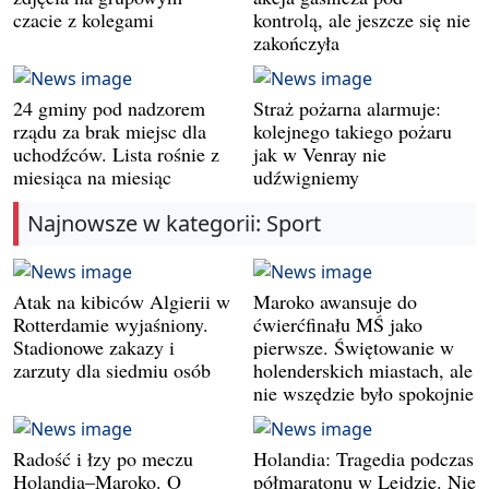
czacie z kolegami
kontrolą, ale jeszcze się nie
zakończyła
24 gminy pod nadzorem
Straż pożarna alarmuje:
rządu za brak miejsc dla
kolejnego takiego pożaru
uchodźców. Lista rośnie z
jak w Venray nie
miesiąca na miesiąc
udźwigniemy
Najnowsze w kategorii: Sport
Atak na kibiców Algierii w
Maroko awansuje do
Rotterdamie wyjaśniony.
ćwierćfinału MŚ jako
Stadionowe zakazy i
pierwsze. Świętowanie w
zarzuty dla siedmiu osób
holenderskich miastach, ale
nie wszędzie było spokojnie
Radość i łzy po meczu
Holandia: Tragedia podczas
Holandia–Maroko. O
półmaratonu w Lejdzie. Nie