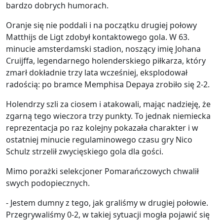
bardzo dobrych humorach.
Oranje się nie poddali i na początku drugiej połowy
Matthijs de Ligt zdobył kontaktowego gola. W 63.
minucie amsterdamski stadion, noszący imię Johana
Cruijffa, legendarnego holenderskiego piłkarza, który
zmarł dokładnie trzy lata wcześniej, eksplodował
radością: po bramce Memphisa Depaya zrobiło się 2-2.
Holendrzy szli za ciosem i atakowali, mając nadzieję, że
zgarną tego wieczora trzy punkty. To jednak niemiecka
reprezentacja po raz kolejny pokazała charakter i w
ostatniej minucie regulaminowego czasu gry Nico
Schulz strzelił zwycięskiego gola dla gości.
Mimo porażki selekcjoner Pomarańczowych chwalił
swych podopiecznych.
- Jestem dumny z tego, jak graliśmy w drugiej połowie.
Przegrywaliśmy 0-2, w takiej sytuacji mogła pojawić się