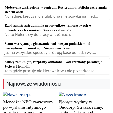
Mężczyzna zastrzelony w centrum Rotterdamu. Policja zatrzymała
siedem osób
No ładnie, kiedyś moja ulubiona miejscówka na nied...
Rząd zakaże zatrudniania pracowników tymczasowych w
holenderskich rzeźniach. Zakaz za dwa lata
No to Holendrzy do pracy w rzeźniach.
Senat wstrzymuje głosowanie nad nowym podatkiem od
oszczędności i inwestycji. Niepewność trwa
Już na wszystkie sposoby próbują kase od ludzi wyc...
Szkoły zamknięte, rozprawy odwołane. Kod czerwony paraliżuje
życie w Holandii
Tam gdzie pracuje nic kierownictwu nie przeszkadza...
Najnowsze wiadomości
Menedżer NPO zawieszony
Płonące wydmy w
po wysłaniu intymnego
Ouddorp. Strażak ranny,
zdjęcia na grupowym
akcja gaśnicza pod