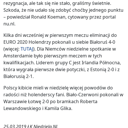
rezygnacja, ale tak się nie stało, graliśmy świetnie.
Szkoda, że nie udało się zdobyć choćby jednego punktu
– powiedział Ronald Koeman, cytowany przez portal
nu.nl.
Kilka dni wcześniej w pierwszym meczu eliminacji do
EURO 2020 Holendrzy pokonali u siebie Białoruś 4-0
(więcej:
TUTAJ
). Dla Niemców niedzielne spotkanie w
Amsterdamie było pierwszym meczem w tych
kwalifikacjach. Liderem grupy C jest Irlandia Północna,
która wygrała pierwsze dwie potyczki, z Estonią 2-0 i z
Białorusią 2-1.
Polscy kibicie mieli w niedzielę więcej powodów do
radości niż holenderscy fani. Biało-Czerwoni pokonali w
Warszawie Łotwę 2-0 po bramkach Roberta
Lewandowskiego i Kamila Glika.
25.03.2019 ŁK Niedziela.NL