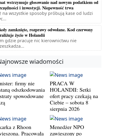
nat wstrzymuje głosowanie nad nowym podatkiem od
zczędności i inwestycji. Niepewność trwa
ż na wszystkie sposoby próbują kase od ludzi
c...
koły zamknięte, rozprawy odwołane. Kod czerwony
raliżuje życie w Holandii
m gdzie pracuje nic kierownictwu nie
zeszkadza...
Najnowsze wiadomości
ister: firmy nie
PRACA W
staną odszkodowania
HOLANDII: Setki
 straty spowodowane
ofert pracy czekają na
szą
Ciebie – sobota 8
sierpnia 2026
karka z Rhoon
Menedżer NPO
wieszona. Pracowała
zawieszony po