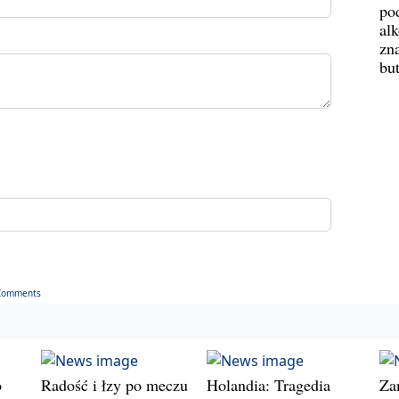
po
al
zn
bu
Comments
o
Radość i łzy po meczu
Holandia: Tragedia
Za