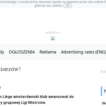
OL] Korzystając z naszej strony, wyrażasz zgodę na używanie przez nas cookie
gebruik van cookies.
OK
reklama a
dy
OGŁOSZENIA
Reklama
Advertising rates (ENG
Mistrzów!
Re
m Liège amsterdamski klub awansował do
azy grupowej Ligi Mistrzów.
Ho