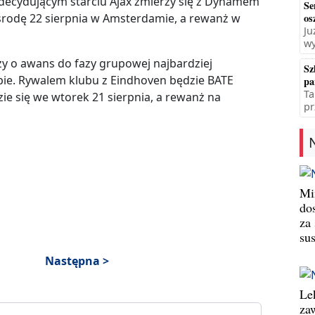
 decydującym starciu Ajax zmierzy się z Dynamem
Se
środę 22 sierpnia w Amsterdamie, a rewanż w
os
Ju
wy
zy o awans do fazy grupowej najbardziej
Sz
ie. Rywalem klubu z Eindhoven będzie BATE
pa
Ta
ie się we wtorek 21 sierpnia, a rewanż na
pr
Min
do
za
su
Następna >
Le
za