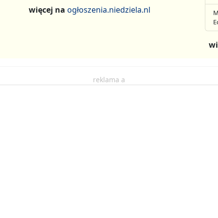
więcej na
ogłoszenia.niedziela.nl
M
E
wi
reklama a