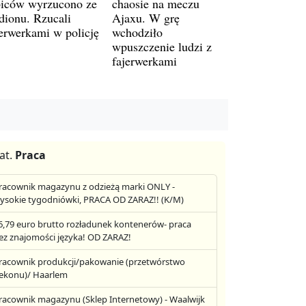
biców wyrzucono ze
chaosie na meczu
adionu. Rzucali
Ajaxu. W grę
jerwerkami w policję
wchodziło
wpuszczenie ludzi z
fajerwerkami
at.
Praca
racownik magazynu z odzieżą marki ONLY -
ysokie tygodniówki, PRACA OD ZARAZ!! (K/M)
6,79 euro brutto rozładunek kontenerów- praca
ez znajomości języka! OD ZARAZ!
racownik produkcji/pakowanie (przetwórstwo
ekonu)/ Haarlem
racownik magazynu (Sklep Internetowy) - Waalwijk