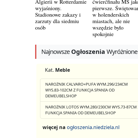
Algierii w Rotterdamie
ćwierćfinału MŚ jak
wyjaśniony.
pierwsze. Świętowa
Stadionowe zakazy i
w holenderskich
zarzuty dla siedmiu
miastach, ale nie
osób
wszędzie było
spokojnie
Najnowsze
Ogłoszenia
Wyróżnione
Kat.
Meble
NAROŻNIK CALVARO+PUFA WYM.296/234CM
WYS.83-102CM Z FUNKCJA SPANIA OD
DEMEUBELSHOP
NAROŻNIK LOTOS WYM.280/230CM WYS.73-87CM 
FUNKCJA SPANIA OD DEMEUBELSHOP
więcej na
ogłoszenia.niedziela.nl