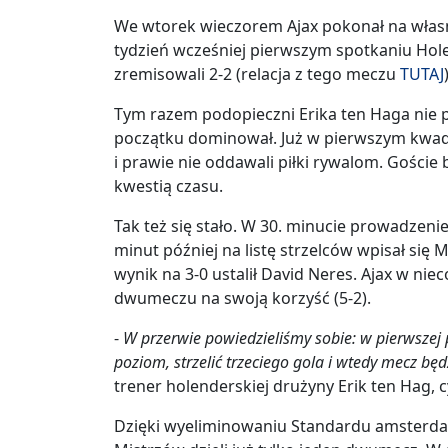
We wtorek wieczorem Ajax pokonał na własn
tydzień wcześniej pierwszym spotkaniu Holen
zremisowali 2-2 (relacja z tego meczu
TUTAJ
Tym razem podopieczni Erika ten Haga nie p
początku dominował. Już w pierwszym kwadr
i prawie nie oddawali piłki rywalom. Goście br
kwestią czasu.
Tak też się stało. W 30. minucie prowadzeni
minut później na listę strzelców wpisał się M
wynik na 3-0 ustalił David Neres. Ajax w ni
dwumeczu na swoją korzyść (5-2).
-
W przerwie powiedzieliśmy sobie: w pierwszej
poziom, strzelić trzeciego gola i wtedy mecz będzi
trener holenderskiej drużyny Erik ten Hag, 
Dzięki wyeliminowaniu Standardu amsterda