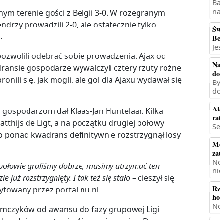
Ba
na
ym terenie gości z Belgii 3-0. W rozegranym
drzy prowadzili 2-0, ale ostatecznie tylko
Św
).
Be
Je
ozwolili odebrać sobie prowadzenia. Ajax od
Na
ansie gospodarze wywalczyli cztery rzuty rożne
do
onili się, jak mogli, ale gol dla Ajaxu wydawał się
By
do
Al
e gospodarzom dał Klaas-Jan Huntelaar. Kilka
ra
atthijs de Ligt, a na początku drugiej połowy
Se
eco ponad kwadrans definitywnie rozstrzygnął losy
Mę
za
No
 połowie graliśmy dobrze, musimy utrzymać ten
ni
e już rozstrzygnięty. I tak też się stało
– cieszył się
Rz
cytowany przez portal nu.nl.
ho
No
mczyków od awansu do fazy grupowej Ligi