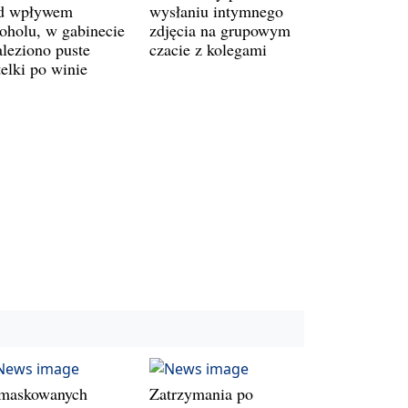
d wpływem
wysłaniu intymnego
koholu, w gabinecie
zdjęcia na grupowym
aleziono puste
czacie z kolegami
telki po winie
maskowanych
Zatrzymania po