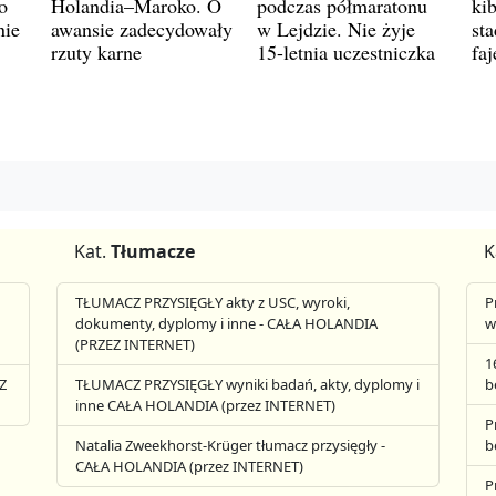
o
Holandia–Maroko. O
podczas półmaratonu
ki
nie
awansie zadecydowały
w Lejdzie. Nie żyje
st
rzuty karne
15-letnia uczestniczka
fa
Kat.
Tłumacze
K
TŁUMACZ PRZYSIĘGŁY akty z USC, wyroki,
P
dokumenty, dyplomy i inne - CAŁA HOLANDIA
w
(PRZEZ INTERNET)
1
Z
TŁUMACZ PRZYSIĘGŁY wyniki badań, akty, dyplomy i
b
inne CAŁA HOLANDIA (przez INTERNET)
P
Natalia Zweekhorst-Krüger tłumacz przysięgły -
b
CAŁA HOLANDIA (przez INTERNET)
P