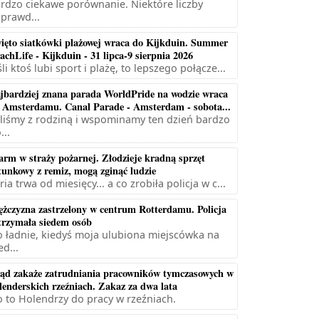
rdzo ciekawe porównanie. Niektóre liczby
prawd...
ięto siatkówki plażowej wraca do Kijkduin. Summer
achLife - Kijkduin - 31 lipca-9 sierpnia 2026
śli ktoś lubi sport i plażę, to lepszego połącze...
jbardziej znana parada WorldPride na wodzie wraca
 Amsterdamu. Canal Parade - Amsterdam - sobota...
liśmy z rodziną i wspominamy ten dzień bardzo
...
arm w straży pożarnej. Złodzieje kradną sprzęt
tunkowy z remiz, mogą zginąć ludzie
ria trwa od miesięcy... a co zrobiła policja w c...
żczyzna zastrzelony w centrum Rotterdamu. Policja
trzymała siedem osób
 ładnie, kiedyś moja ulubiona miejscówka na
ed...
ąd zakaże zatrudniania pracowników tymczasowych w
lenderskich rzeźniach. Zakaz za dwa lata
 to Holendrzy do pracy w rzeźniach.