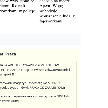
biców wyrzucono ze
chaosie na meczu
adionu. Rzucali
Ajaxu. W grę
jerwerkami w policję
wchodziło
wpuszczenie ludzi z
fajerwerkami
at.
Praca
! ROZŁADUNEK TOWARU Z KONTENERÓW !!
LPHEN AAN DEN RIJN !! Własne zakwaterowanie i
ransport !!
racownik magazynu z odzieżą marki ONLY -
ysokie tygodniówki, PRACA OD ZARAZ!! (K/M)
raca na magazynie renomowanej marki NISSAN -
d zaraz! (k/m)