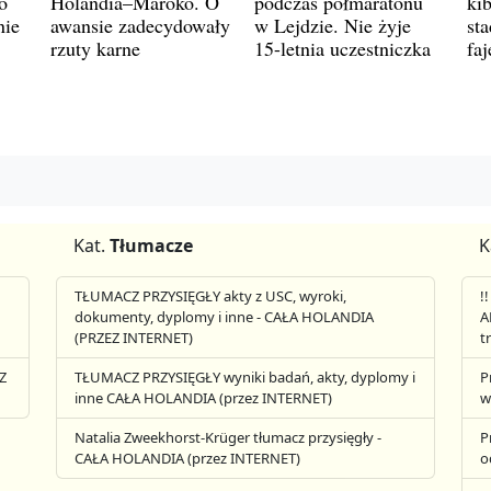
o
Holandia–Maroko. O
podczas półmaratonu
ki
nie
awansie zadecydowały
w Lejdzie. Nie żyje
st
rzuty karne
15-letnia uczestniczka
fa
Kat.
Tłumacze
K
TŁUMACZ PRZYSIĘGŁY akty z USC, wyroki,
!
dokumenty, dyplomy i inne - CAŁA HOLANDIA
A
(PRZEZ INTERNET)
t
Z
TŁUMACZ PRZYSIĘGŁY wyniki badań, akty, dyplomy i
P
inne CAŁA HOLANDIA (przez INTERNET)
w
Natalia Zweekhorst-Krüger tłumacz przysięgły -
P
CAŁA HOLANDIA (przez INTERNET)
o