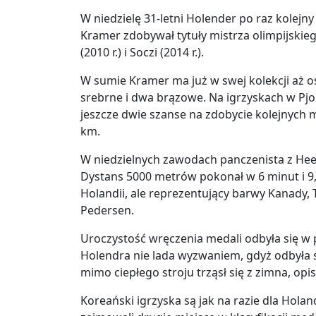
W niedzielę 31-letni Holender po raz kolejny
Kramer zdobywał tytuły mistrza olimpijskieg
(2010 r.) i Soczi (2014 r.).
W sumie Kramer ma już w swej kolekcji aż os
srebrne i dwa brązowe. Na igrzyskach w Pj
jeszcze dwie szanse na zdobycie kolejnych 
km.
W niedzielnych zawodach panczenista z Hee
Dystans 5000 metrów pokonał w 6 minut i 9
Holandii, ale reprezentujący barwy Kanady,
Pedersen.
Uroczystość wręczenia medali odbyła się w p
Holendra nie lada wyzwaniem, gdyż odbyła 
mimo ciepłego stroju trząsł się z zimna, opi
Koreański igrzyska są jak na razie dla Hola