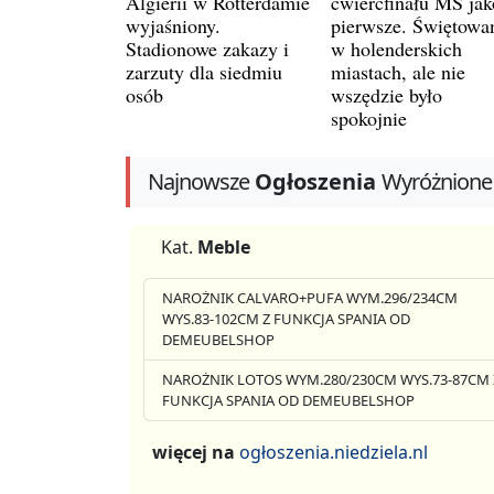
Algierii w Rotterdamie
ćwierćfinału MŚ jak
wyjaśniony.
pierwsze. Świętowa
Stadionowe zakazy i
w holenderskich
zarzuty dla siedmiu
miastach, ale nie
osób
wszędzie było
spokojnie
Najnowsze
Ogłoszenia
Wyróżnione
Kat.
Meble
NAROŻNIK CALVARO+PUFA WYM.296/234CM
WYS.83-102CM Z FUNKCJA SPANIA OD
DEMEUBELSHOP
NAROŻNIK LOTOS WYM.280/230CM WYS.73-87CM 
FUNKCJA SPANIA OD DEMEUBELSHOP
więcej na
ogłoszenia.niedziela.nl