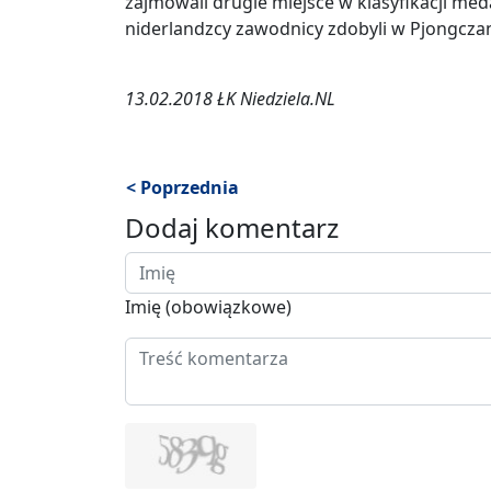
zajmowali drugie miejsce w klasyfikacji me
niderlandzcy zawodnicy zdobyli w Pjongczan
13.02.2018 ŁK Niedziela.NL
< Poprzednia
Dodaj komentarz
Imię (obowiązkowe)