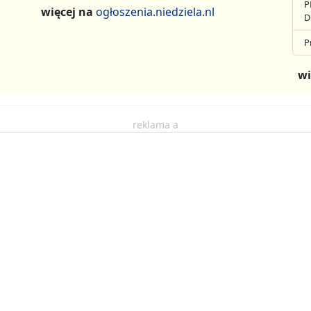
P
więcej na
ogłoszenia.niedziela.nl
D
P
wi
reklama a