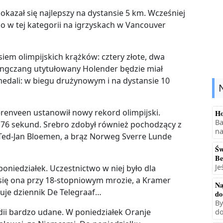
 okazał się najlepszy na dystansie 5 km. Wcześniej
o w tej kategorii na igrzyskach w Vancouver
iem olimpijskich krążków: cztery złote, dwa
ongczang utytułowany Holender będzie miał
medali: w biegu drużynowym i na dystansie 10
renveen ustanowił nowy rekord olimpijski.
Ho
Ba
,76 sekund. Srebro zdobył również pochodzący z
na
 Ted-Jan Bloemen, a brąz Norweg Sverre Lunde
Św
Be
Je
oniedziałek. Uczestnictwo w niej było dla
się ona przy 18-stopniowym mrozie, a Kramer
Na
suje dziennik De Telegraaf…
do
By
ndii bardzo udane. W poniedziałek Oranje
do