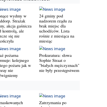
onące wydmy w
24 gminy pod
ddorp. Strażak
nadzorem rządu za
ny, akcja gaśnicza
brak miejsc dla
 kontrolą, ale
uchodźców. Lista
zcze się nie
rośnie z miesiąca na
kończyła
miesiąc
raż pożarna
Prokuratura: słowa
armuje: kolejnego
Sophie Straat o
kiego pożaru jak w
"białych mężczyznach"
nray nie
nie były przestępstwem
źwigniemy
maskowanych
Zatrzymania po