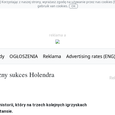
OL] Korzystając z naszej strony, wyrażasz zgodę na używanie przez nas cookie
gebruik van cookies.
OK
reklama a
dy
OGŁOSZENIA
Reklama
Advertising rates (ENG
czny sukces Holendra
Re
storii, który na trzech kolejnych igrzyskach
tansie.