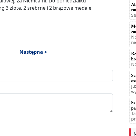
dalowej, za Niemcami. Do poniedziałku
Al
g 3 złote, 2 srebrne i 2 brązowe medale.
ra
Se
Mę
za
No
ni
Następna >
Rz
ho
No
Se
os
Ju
wy
Sz
pa
Ta
pr