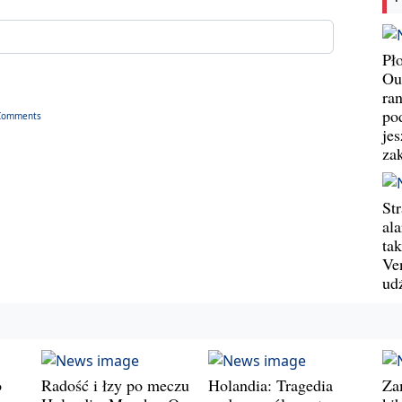
Pł
Ou
ran
pod
Comments
jes
za
St
al
ta
Ve
ud
o
Radość i łzy po meczu
Holandia: Tragedia
Za