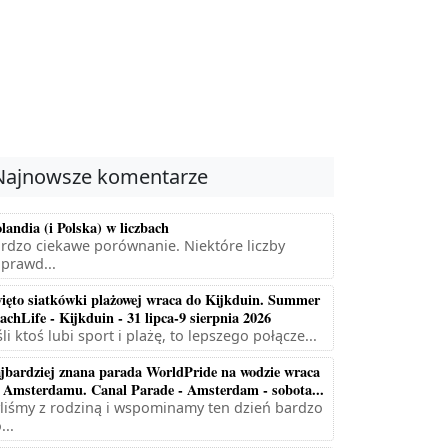
Najnowsze komentarze
landia (i Polska) w liczbach
rdzo ciekawe porównanie. Niektóre liczby
prawd...
ięto siatkówki plażowej wraca do Kijkduin. Summer
achLife - Kijkduin - 31 lipca-9 sierpnia 2026
śli ktoś lubi sport i plażę, to lepszego połącze...
jbardziej znana parada WorldPride na wodzie wraca
 Amsterdamu. Canal Parade - Amsterdam - sobota...
liśmy z rodziną i wspominamy ten dzień bardzo
...