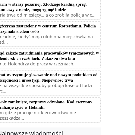
arm w straży pożarnej. Złodzieje kradną sprzęt
tunkowy z remiz, mogą zginąć ludzie
ria trwa od miesięcy... a co zrobiła policja w c...
żczyzna zastrzelony w centrum Rotterdamu. Policja
trzymała siedem osób
 ładnie, kiedyś moja ulubiona miejscówka na
ed...
ąd zakaże zatrudniania pracowników tymczasowych w
lenderskich rzeźniach. Zakaz za dwa lata
 to Holendrzy do pracy w rzeźniach.
nat wstrzymuje głosowanie nad nowym podatkiem od
zczędności i inwestycji. Niepewność trwa
ż na wszystkie sposoby próbują kase od ludzi
c...
koły zamknięte, rozprawy odwołane. Kod czerwony
raliżuje życie w Holandii
m gdzie pracuje nic kierownictwu nie
zeszkadza...
Najnowsze wiadomości