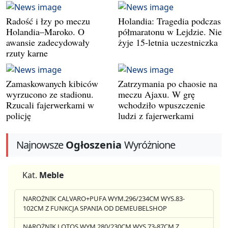
Radość i łzy po meczu
Holandia: Tragedia podczas
Holandia–Maroko. O
półmaratonu w Lejdzie. Nie
awansie zadecydowały
żyje 15-letnia uczestniczka
rzuty karne
Zamaskowanych kibiców
Zatrzymania po chaosie na
wyrzucono ze stadionu.
meczu Ajaxu. W grę
Rzucali fajerwerkami w
wchodziło wpuszczenie
policję
ludzi z fajerwerkami
Najnowsze
Ogłoszenia
Wyróżnione
Kat.
Meble
NAROŻNIK CALVARO+PUFA WYM.296/234CM WYS.83-
102CM Z FUNKCJA SPANIA OD DEMEUBELSHOP
NAROŻNIK LOTOS WYM.280/230CM WYS.73-87CM Z