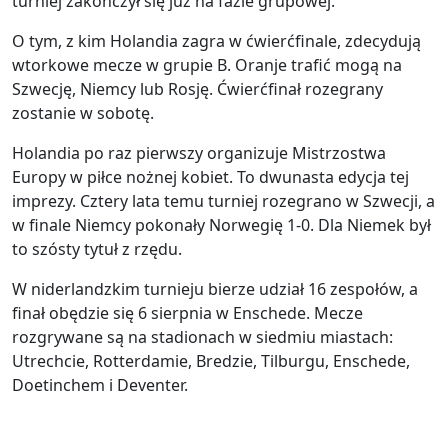
turniej zakończył się już na fazie grupowej.
O tym, z kim Holandia zagra w ćwierćfinale, zdecydują
wtorkowe mecze w grupie B. Oranje trafić mogą na
Szwecję, Niemcy lub Rosję. Ćwierćfinał rozegrany
zostanie w sobotę.
Holandia po raz pierwszy organizuje Mistrzostwa
Europy w piłce nożnej kobiet. To dwunasta edycja tej
imprezy. Cztery lata temu turniej rozegrano w Szwecji, a
w finale Niemcy pokonały Norwegię 1-0. Dla Niemek był
to szósty tytuł z rzędu.
W niderlandzkim turnieju bierze udział 16 zespołów, a
finał obędzie się 6 sierpnia w Enschede. Mecze
rozgrywane są na stadionach w siedmiu miastach:
Utrechcie, Rotterdamie, Bredzie, Tilburgu, Enschede,
Doetinchem i Deventer.