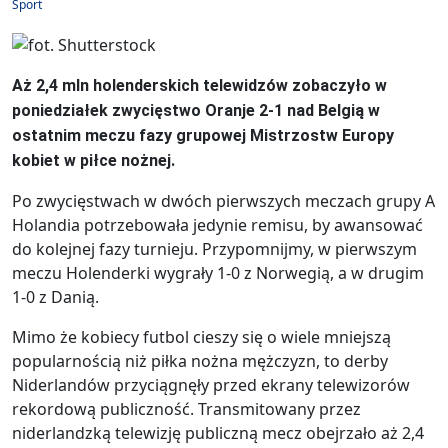
Sport
Aż 2,4 mln holenderskich telewidzów zobaczyło w
poniedziałek zwycięstwo Oranje 2-1 nad Belgią w
ostatnim meczu fazy grupowej Mistrzostw Europy
kobiet w piłce nożnej.
Po zwycięstwach w dwóch pierwszych meczach grupy A
Holandia potrzebowała jedynie remisu, by awansować
do kolejnej fazy turnieju. Przypomnijmy, w pierwszym
meczu Holenderki wygrały 1-0 z Norwegią, a w drugim
1-0 z Danią.
Mimo że kobiecy futbol cieszy się o wiele mniejszą
popularnością niż piłka nożna mężczyzn, to derby
Niderlandów przyciągnęły przed ekrany telewizorów
rekordową publiczność. Transmitowany przez
niderlandzką telewizję publiczną mecz obejrzało aż 2,4