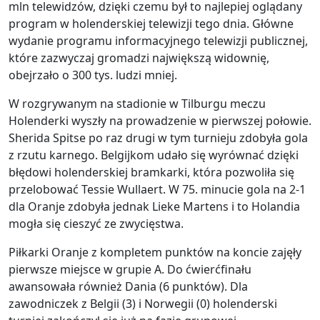
mln telewidzów, dzięki czemu był to najlepiej oglądany
program w holenderskiej telewizji tego dnia. Główne
wydanie programu informacyjnego telewizji publicznej,
które zazwyczaj gromadzi największą widownię,
obejrzało o 300 tys. ludzi mniej.
W rozgrywanym na stadionie w Tilburgu meczu
Holenderki wyszły na prowadzenie w pierwszej połowie.
Sherida Spitse po raz drugi w tym turnieju zdobyła gola
z rzutu karnego. Belgijkom udało się wyrównać dzięki
błędowi holenderskiej bramkarki, która pozwoliła się
przelobować Tessie Wullaert. W 75. minucie gola na 2-1
dla Oranje zdobyła jednak Lieke Martens i to Holandia
mogła się cieszyć ze zwycięstwa.
Piłkarki Oranje z kompletem punktów na koncie zajęły
pierwsze miejsce w grupie A. Do ćwierćfinału
awansowała również Dania (6 punktów). Dla
zawodniczek z Belgii (3) i Norwegii (0) holenderski