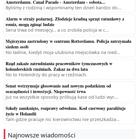
Amsterdamu. Canal Parade - Amsterdam - sobota...
Byliśmy z rodziną i wspominamy ten dzień bardzo do...
Alarm w straży pożarnej. Złodzieje kradną sprzęt ratunkowy z
remiz, mogą zginąć ludzie
Seria trwa od miesięcy... a co zrobiła policja w c...
Mężczyzna zastrzelony w centrum Rotterdamu. Policja zatrzymała
siedem osób
No ładnie, kiedyś moja ulubiona miejscówka na nied...
Rząd zakaże zatrudniania pracowników tymczasowych w
holenderskich rzeźniach. Zakaz za dwa lata
No to Holendrzy do pracy w rzeźniach.
Senat wstrzymuje głosowanie nad nowym podatkiem od
oszczędności i inwestycji. Niepewność trwa
Już na wszystkie sposoby próbują kase od ludzi wyc...
Szkoły zamknięte, rozprawy odwołane. Kod czerwony paraliżuje
życie w Holandii
Tam gdzie pracuje nic kierownictwu nie przeszkadza...
Najnowsze wiadomości