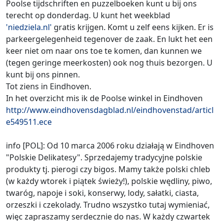
Poolse tijdschriften en puzzelboeken kunt u bij ons
terecht op donderdag. U kunt het weekblad
'niedziela.nl'
gratis krijgen. Komt u zelf eens kijken. Er is
parkeergelegenheid tegenover de zaak. En lukt het een
keer niet om naar ons toe te komen, dan kunnen we
(tegen geringe meerkosten) ook nog thuis bezorgen. U
kunt bij ons pinnen.
Tot ziens in Eindhoven.
In het overzicht mis ik de Poolse winkel in Eindhoven
http://www.eindhovensdagblad.nl/eindhovenstad/articl
e549511.ece
info [POL]: Od 10 marca 2006 roku działają w Eindhoven
"Polskie Delikatesy". Sprzedajemy tradycyjne polskie
produkty tj. pierogi czy bigos. Mamy także polski chleb
(w każdy wtorek i piątek świeży!), polskie wędliny, piwo,
twaróg, napoje i soki, konserwy, lody, sałatki, ciasta,
orzeszki i czekolady. Trudno wszystko tutaj wymieniać,
więc zapraszamy serdecznie do nas. W każdy czwartek