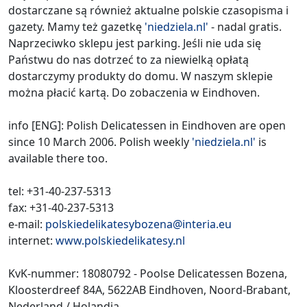
dostarczane są również aktualne polskie czasopisma i
gazety. Mamy też gazetkę
'niedziela.nl'
- nadal gratis.
Naprzeciwko sklepu jest parking. Jeśli nie uda się
Państwu do nas dotrzeć to za niewielką opłatą
dostarczymy produkty do domu. W naszym sklepie
można płacić kartą. Do zobaczenia w Eindhoven.
info [ENG]: Polish Delicatessen in Eindhoven are open
since 10 March 2006. Polish weekly
'niedziela.nl'
is
available there too.
tel: +31-40-237-5313
fax: +31-40-237-5313
e-mail:
polskiedelikatesybozena@interia.eu
internet:
www.polskiedelikatesy.nl
KvK-nummer: 18080792 - Poolse Delicatessen Bozena,
Kloosterdreef 84A, 5622AB Eindhoven, Noord-Brabant,
Nederland / Holandia.