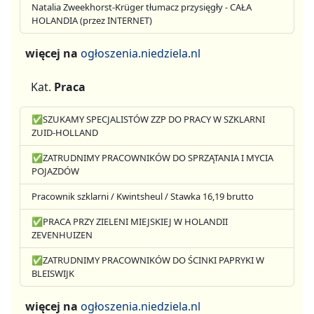
Natalia Zweekhorst-Krüger tłumacz przysięgły - CAŁA
HOLANDIA (przez INTERNET)
więcej na
ogłoszenia.niedziela.nl
Kat.
Praca
✅SZUKAMY SPECJALISTÓW ZZP DO PRACY W SZKLARNI
ZUID-HOLLAND
✅ZATRUDNIMY PRACOWNIKÓW DO SPRZĄTANIA I MYCIA
POJAZDÓW
Pracownik szklarni / Kwintsheul / Stawka 16,19 brutto
✅PRACA PRZY ZIELENI MIEJSKIEJ W HOLANDII
ZEVENHUIZEN
✅ZATRUDNIMY PRACOWNIKÓW DO ŚCINKI PAPRYKI W
BLEISWIJK
więcej na
ogłoszenia.niedziela.nl