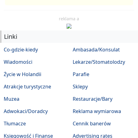
reklama a
Linki
Co-gdzie-kiedy
Ambasada/Konsulat
Wiadomości
Lekarze/Stomatolodzy
Życie w Holandii
Parafie
Atrakcje turystyczne
Sklepy
Muzea
Restauracje/Bary
Adwokaci/Doradcy
Reklama wymiarowa
Tłumacze
Cennik banerów
Księgowość i Finanse
Advertising rates