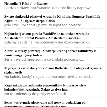
Holandia (i Polska) w liczbach
Bardzo ciekawe porównanie. Niektóre liczby naprawd...
Święto siatkówki plażowej wraca do Kijkduin. Summer BeachLife -
Kijkduin - 31 lipca-9 sierpnia 2026
Jeśli ktoś lubi sport i plażę, to lepszego połącze...
Najbardziej znana parada WorldPride na wodzie wraca do
Amsterdamu. Canal Parade - Amsterdam - sobota...
Byliśmy z rodziną i wspominamy ten dzień bardzo do...
Alarm w straży pożarnej. Złodzieje kradną sprzęt ratunkowy z
remiz, mogą zginąć ludzie
Seria trwa od miesięcy... a co zrobiła policja w c...
Mężczyzna zastrzelony w centrum Rotterdamu. Policja zatrzymała
siedem osób
No ładnie, kiedyś moja ulubiona miejscówka na nied...
Rząd zakaże zatrudniania pracowników tymczasowych w
holenderskich rzeźniach. Zakaz za dwa lata
No to Holendrzy do pracy w rzeźniach.
Senat wstrzymuje głosowanie nad nowym podatkiem od
oszczędności i inwestycji. Niepewność trwa