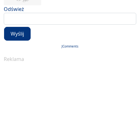
Odśwież
Wyślij
JComments
Reklama