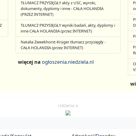
TŁUMACZ PRZYSIĘGŁY akty z USC, wyroki,
P
dokumenty, dyplomy i inne - CAŁA HOLANDIA
o
(PRZEZ INTERNET)
P
Z
TŁUMACZ PRZYSIĘGŁY wyniki badań, akty, dyplomy i
D
inne CAŁA HOLANDIA (przez INTERNET)
P
Natalia Zweekhorst-Krüger tłumacz przysięgły -
P
CAŁA HOLANDIA (przez INTERNET)
R
więcej na
ogłoszenia.niedziela.nl
O
V
wi
reklama a