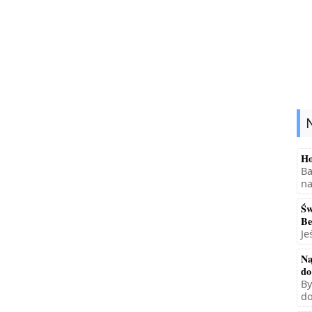
Ho
Ba
na
Św
Be
Je
Na
do
By
do