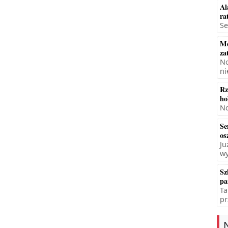
Al
ra
Se
Mę
za
No
ni
Rz
ho
No
Se
os
Ju
wy
Sz
pa
Ta
pr