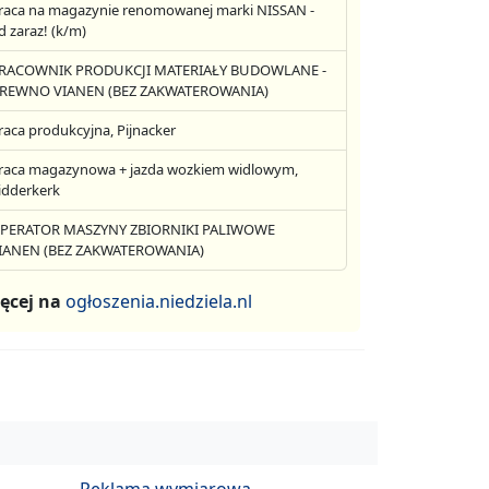
raca na magazynie renomowanej marki NISSAN -
d zaraz! (k/m)
RACOWNIK PRODUKCJI MATERIAŁY BUDOWLANE -
REWNO VIANEN (BEZ ZAKWATEROWANIA)
raca produkcyjna, Pijnacker
raca magazynowa + jazda wozkiem widlowym,
idderkerk
PERATOR MASZYNY ZBIORNIKI PALIWOWE
IANEN (BEZ ZAKWATEROWANIA)
ęcej na
ogłoszenia.niedziela.nl