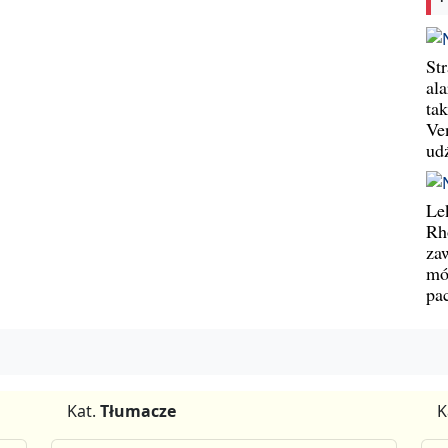
St
al
ta
Ve
ud
Le
Rh
za
mó
pa
Kat.
Tłumacze
K