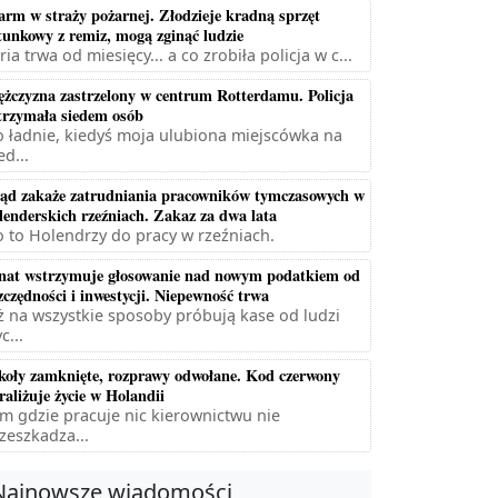
arm w straży pożarnej. Złodzieje kradną sprzęt
tunkowy z remiz, mogą zginąć ludzie
ria trwa od miesięcy... a co zrobiła policja w c...
żczyzna zastrzelony w centrum Rotterdamu. Policja
trzymała siedem osób
 ładnie, kiedyś moja ulubiona miejscówka na
ed...
ąd zakaże zatrudniania pracowników tymczasowych w
lenderskich rzeźniach. Zakaz za dwa lata
 to Holendrzy do pracy w rzeźniach.
nat wstrzymuje głosowanie nad nowym podatkiem od
zczędności i inwestycji. Niepewność trwa
ż na wszystkie sposoby próbują kase od ludzi
c...
koły zamknięte, rozprawy odwołane. Kod czerwony
raliżuje życie w Holandii
m gdzie pracuje nic kierownictwu nie
zeszkadza...
Najnowsze wiadomości