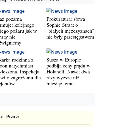
raż pożarna
Prokuratura: słowa
armuje: kolejnego
Sophie Straat o
kiego pożaru jak w
"białych mężczyznach"
nray nie
nie były przestępstwem
źwigniemy
karka rodzinna z
Susza w Europie
oon natychmiast
podbija ceny prądu w
wieszona. Inspekcja
Holandii. Nawet dwa
wi o zagrożeniu dla
razy wyższe niż
cjentów
miesiąc temu
at.
Praca