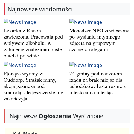
Najnowsze wiadomości
Lekarka z Rhoon
Menedżer NPO zawieszony
zawieszona. Pracowała pod
po wysłaniu intymnego
wpływem alkoholu, w
zdjęcia na grupowym
gabinecie znaleziono puste
czacie z kolegami
butelki po winie
Płonące wydmy w
24 gminy pod nadzorem
Ouddorp. Strażak ranny,
rządu za brak miejsc dla
akcja gaśnicza pod
uchodźców. Lista rośnie z
kontrolą, ale jeszcze się nie
miesiąca na miesiąc
zakończyła
Najnowsze
Ogłoszenia
Wyróżnione
Kat.
Meble