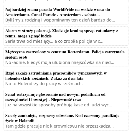
Najbardziej znana parada WorldPride na wodzie wraca do
Amsterdamu. Canal Parade - Amsterdam - sobota...
Byliśmy z rodziną i wspominamy ten dzień bardzo do...
Alarm w straży pożarnej. Złodzieje kradną sprzęt ratunkowy z
remiz, mogą zginąć ludzie
Seria trwa od miesięcy... a co zrobiła policja w c...
Mężczyzna zastrzelony w centrum Rotterdamu. Policja zatrzymała
siedem osób
No ładnie, kiedyś moja ulubiona miejscówka na nied...
Rząd zakaże zatrudniania pracowników tymczasowych w
holenderskich rzeźniach. Zakaz za dwa lata
No to Holendrzy do pracy w rzeźniach.
Senat wstrzymuje głosowanie nad nowym podatkiem od
oszczędności i inwestycji. Niepewność trwa
Już na wszystkie sposoby próbują kase od ludzi wyc...
Szkoły zamknięte, rozprawy odwołane. Kod czerwony paraliżuje
życie w Holandii
Tam gdzie pracuje nic kierownictwu nie przeszkadza...