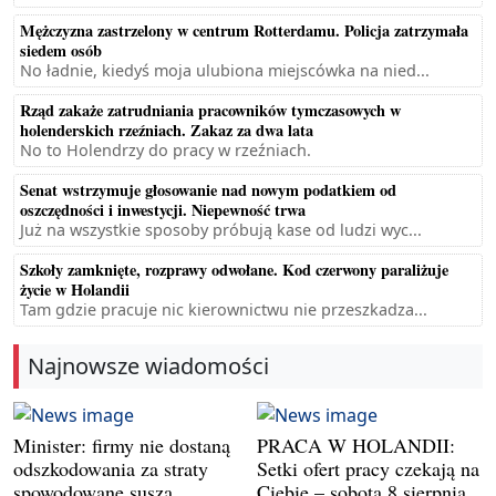
Mężczyzna zastrzelony w centrum Rotterdamu. Policja zatrzymała
siedem osób
No ładnie, kiedyś moja ulubiona miejscówka na nied...
Rząd zakaże zatrudniania pracowników tymczasowych w
holenderskich rzeźniach. Zakaz za dwa lata
No to Holendrzy do pracy w rzeźniach.
Senat wstrzymuje głosowanie nad nowym podatkiem od
oszczędności i inwestycji. Niepewność trwa
Już na wszystkie sposoby próbują kase od ludzi wyc...
Szkoły zamknięte, rozprawy odwołane. Kod czerwony paraliżuje
życie w Holandii
Tam gdzie pracuje nic kierownictwu nie przeszkadza...
Najnowsze wiadomości
Minister: firmy nie dostaną
PRACA W HOLANDII:
odszkodowania za straty
Setki ofert pracy czekają na
spowodowane suszą
Ciebie – sobota 8 sierpnia