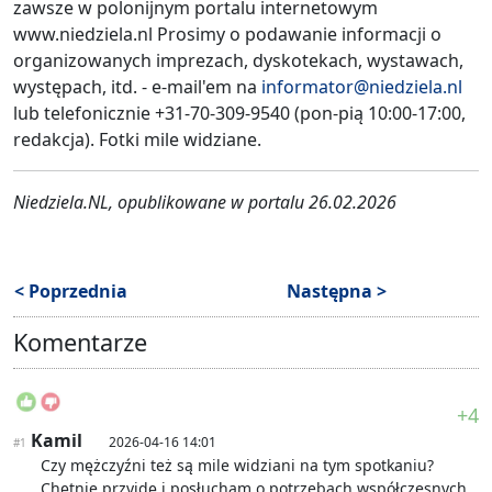
zawsze w polonijnym portalu internetowym
www.niedziela.nl Prosimy o podawanie informacji o
organizowanych imprezach, dyskotekach, wystawach,
występach, itd. - e-mail'em na
informator@niedziela.nl
lub telefonicznie +31-70-309-9540 (pon-pią 10:00-17:00,
redakcja). Fotki mile widziane.
Niedziela.NL, opublikowane w portalu 26.02.2026
< Poprzednia
Następna >
Komentarze
+4
Kamil
2026-04-16 14:01
#1
Czy mężczyźni też są mile widziani na tym spotkaniu?
Chętnie przyjdę i posłucham o potrzebach współczesnych