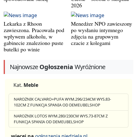
2026
Lekarka z Rhoon
Menedżer NPO zawieszony
zawieszona. Pracowała pod
po wysłaniu intymnego
wpływem alkoholu, w
zdjęcia na grupowym
gabinecie znaleziono puste
czacie z kolegami
butelki po winie
Najnowsze
Ogłoszenia
Wyróżnione
Kat.
Meble
NAROŻNIK CALVARO+PUFA WYM.296/234CM WYS.83-
102CM Z FUNKCJA SPANIA OD DEMEUBELSHOP
NAROŻNIK LOTOS WYM.280/230CM WYS.73-87CM Z
FUNKCJA SPANIA OD DEMEUBELSHOP
więcej na
ogłoszenia.niedziela.nl