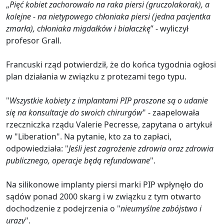
„
Pięć kobiet zachorowało na raka piersi (gruczolakorak), a
kolejne - na nietypowego chłoniaka piersi (jedna pacjentka
zmarła), chłoniaka migdałków i białaczkę
” - wyliczył
profesor Grall.
Francuski rząd potwierdził, że do końca tygodnia ogłosi
plan działania w związku z protezami tego typu.
"
Wszystkie kobiety z implantami PIP proszone są o udanie
się na konsultacje do swoich chirurgów
" - zaapelowała
rzeczniczka rządu Valerie Pecresse, zapytana o artykuł
w "Liberation". Na pytanie, kto za to zapłaci,
odpowiedziała: "
Jeśli jest zagrożenie zdrowia oraz zdrowia
publicznego, operacje będą refundowane
".
Na silikonowe implanty piersi marki PIP wpłynęło do
sądów ponad 2000 skarg i w związku z tym otwarto
dochodzenie z podejrzenia o "
nieumyślne zabójstwo i
urazy
".