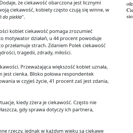
 Dodaje, że ciekawość obarczona jest licznymi
ofe
Ci
oją ciekawość, kobiety często czują się winne, w
si
ń do piekła
".
szości kobiet ciekawość pomaga zrozumieć
t to motywator działań, u 44 procent powoduje
m, co przełamuje strach. Zdaniem Polek ciekawość
rości, tragedii, zdrady, miłości.
ekawości. Przeważająca większość kobiet uznała,
 jest cienka. Blisko połowa respondentek
owania w czyjeś życie, 41 procent zaś jest zdania,
ytuacje, kiedy zżera je ciekawość. Często nie
aszcza, gdy sprawa dotyczy ich partnera,
inne rzeczy, jednak w każdym wieku są ciekawe