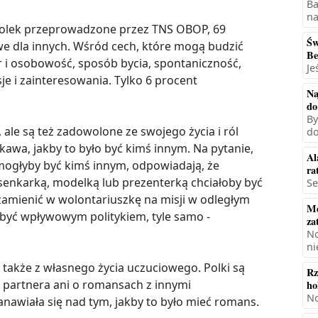
Ba
na
 Polek przeprowadzone przez TNS OBOP, 69
Św
awe dla innych. Wśród cech, które mogą budzić
Be
r i osobowość, sposób bycia, spontaniczność,
Je
e i zainteresowania. Tylko 6 procent
Na
do
By
, ale są też zadowolone ze swojego życia i ról
do
iekawa, jakby to było być kimś innym. Na pytanie,
Al
 mogłyby być kimś innym, odpowiadają, że
ra
senkarką, modelką lub prezenterką chciałoby być
Se
 zamienić w wolontariuszkę na misji w odległym
Mę
ń być wpływowym politykiem, tyle samo -
za
No
ni
 także z własnego życia uczuciowego. Polki są
Rz
e partnera ani o romansach z innymi
ho
No
nawiała się nad tym, jakby to było mieć romans.