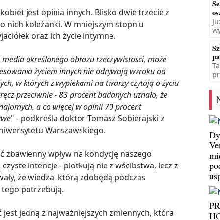
Se
obiet jest opinia innych. Blisko dwie trzecie z
os
Ju
 o nich koleżanki. W mniejszym stopniu
wy
jaciółek oraz ich życie intymne.
Sz
pa
z media określonego obrazu rzeczywistości, może
Ta
eresowania życiem innych nie odrywają wzroku od
pr
ych, w których z wypiekami na twarzy czytają o życiu
ręcz przeciwnie - 83 procent badanych uznało, że
 znajomych, a co więcej w opinii 70 procent
kawe
" - podkreśla doktor Tomasz Sobierajski z
niwersytetu Warszawskiego.
Dy
Ve
eć zbawienny wpływ na kondycję naszego
mi
po
yste intencje - plotkują nie z wścibstwa, lecz z
us
wały, że wiedza, którą zdobędą podczas
 tego potrzebują.
P
ć jest jedną z najważniejszych zmiennych, która
HO