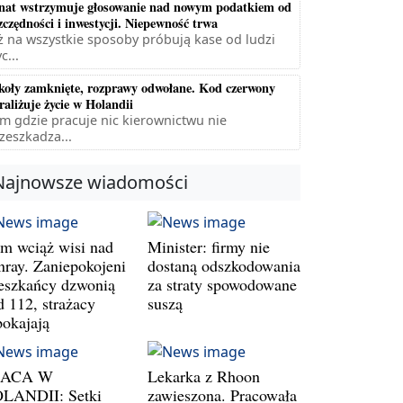
nat wstrzymuje głosowanie nad nowym podatkiem od
zczędności i inwestycji. Niepewność trwa
ż na wszystkie sposoby próbują kase od ludzi
c...
koły zamknięte, rozprawy odwołane. Kod czerwony
raliżuje życie w Holandii
m gdzie pracuje nic kierownictwu nie
zeszkadza...
Najnowsze wiadomości
m wciąż wisi nad
Minister: firmy nie
nray. Zaniepokojeni
dostaną odszkodowania
eszkańcy dzwonią
za straty spowodowane
d 112, strażacy
suszą
pokajają
RACA W
Lekarka z Rhoon
LANDII: Setki
zawieszona. Pracowała