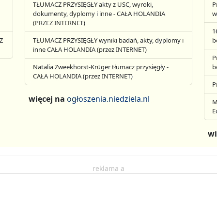
TŁUMACZ PRZYSIĘGŁY akty z USC, wyroki,
P
dokumenty, dyplomy i inne - CAŁA HOLANDIA
w
(PRZEZ INTERNET)
1
Z
TŁUMACZ PRZYSIĘGŁY wyniki badań, akty, dyplomy i
b
inne CAŁA HOLANDIA (przez INTERNET)
P
Natalia Zweekhorst-Krüger tłumacz przysięgły -
b
CAŁA HOLANDIA (przez INTERNET)
P
więcej na
ogłoszenia.niedziela.nl
M
E
wi
reklama a