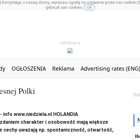
OL] Korzystając z naszej strony, wyrażasz zgodę na używanie przez nas cookie
gebruik van cookies.
OK
reklama a
dy
OGŁOSZENIA
Reklama
Advertising rates (ENG
snej Polki
Re
ch zdaniem charakter i osobowość mają większe
je cechy uważają np. spontaniczność, otwartość,
Ho