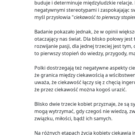
buduje i determinuje międzyludzkie relacje.
negatywnymi stereotypami i zaspokajając sw
myśl przysłowia "
ciekawość to pierwszy stopie
Badanie pokazało jednak, że w opinii więk
otaczający nas świat. Dla blisko połowy jes
rozwijanie pasji, dla jednej trzeciej jest ty
to pierwszy stopień do wiedzy, przygody, mąd
Polki dostrzegają też negatywne aspekty ci
że granica między ciekawością a wścibstwem
uważa, że ciekawość łączy się z chęcią inger
że przez ciekawość można kogoś urazić.
Blisko dwie trzecie kobiet przyznaje, że są s
mogą wytrzymać, gdy czegoś nie wiedzą, zwł
związku, miłości, bądź ich samych.
Na różnych etapach życia kobiety ciekawią 