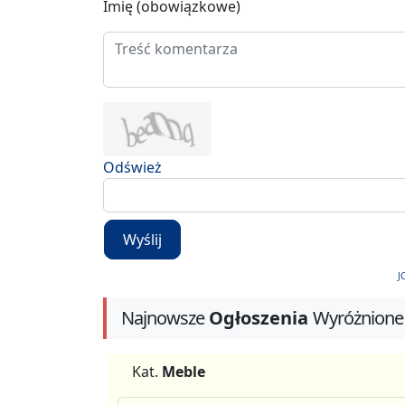
Imię (obowiązkowe)
Odśwież
Wyślij
J
Najnowsze
Ogłoszenia
Wyróżnione
Kat.
Meble