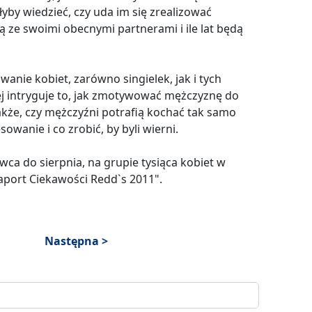
łyby wiedzieć, czy uda im się zrealizować
ą ze swoimi obecnymi partnerami i ile lat będą
nie kobiet, zarówno singielek, jak i tych
ej intryguje to, jak zmotywować mężczyznę do
akże, czy mężczyźni potrafią kochać tak samo
owanie i co zrobić, by byli wierni.
a do sierpnia, na grupie tysiąca kobiet w
Raport Ciekawości Redd`s 2011".
Następna >