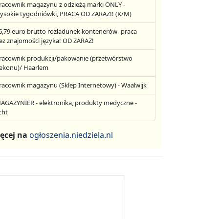
racownik magazynu z odzieżą marki ONLY -
ysokie tygodniówki, PRACA OD ZARAZ!! (K/M)
6,79 euro brutto rozładunek kontenerów- praca
ez znajomości języka! OD ZARAZ!
racownik produkcji/pakowanie (przetwórstwo
ekonu)/ Haarlem
racownik magazynu (Sklep Internetowy) - Waalwijk
AGAZYNIER - elektronika, produkty medyczne -
cht
ęcej na
ogłoszenia.niedziela.nl