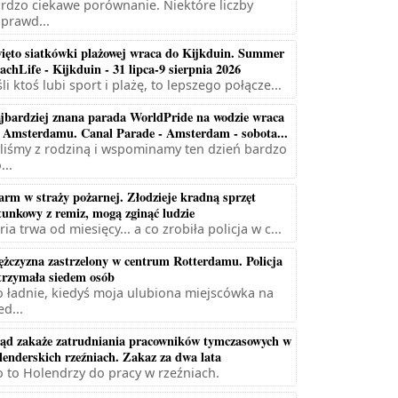
rdzo ciekawe porównanie. Niektóre liczby
prawd...
ięto siatkówki plażowej wraca do Kijkduin. Summer
achLife - Kijkduin - 31 lipca-9 sierpnia 2026
śli ktoś lubi sport i plażę, to lepszego połącze...
jbardziej znana parada WorldPride na wodzie wraca
 Amsterdamu. Canal Parade - Amsterdam - sobota...
liśmy z rodziną i wspominamy ten dzień bardzo
...
arm w straży pożarnej. Złodzieje kradną sprzęt
tunkowy z remiz, mogą zginąć ludzie
ria trwa od miesięcy... a co zrobiła policja w c...
żczyzna zastrzelony w centrum Rotterdamu. Policja
trzymała siedem osób
 ładnie, kiedyś moja ulubiona miejscówka na
ed...
ąd zakaże zatrudniania pracowników tymczasowych w
lenderskich rzeźniach. Zakaz za dwa lata
 to Holendrzy do pracy w rzeźniach.