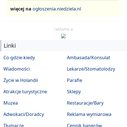
więcej na
ogłoszenia.niedziela.nl
reklama a
Linki
Co-gdzie-kiedy
Ambasada/Konsulat
Wiadomości
Lekarze/Stomatolodzy
Życie w Holandii
Parafie
Atrakcje turystyczne
Sklepy
Muzea
Restauracje/Bary
Adwokaci/Doradcy
Reklama wymiarowa
Tłumacze
Cennik banerów