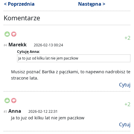
< Poprzednia
Następna >
Komentarze
+2
Marekk
2026-02-13 00:24
#4
Cytuję Anna:
Ja to juz od kilku lat nie jem paczkow
Musisz poznać Bartka z pączkami, to napewno nadrobisz te
stracone lata.
Cytuj
+2
Anna
2026-02-12 22:31
#3
Ja to juz od kilku lat nie jem paczkow
Cytuj