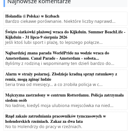
Najnowsze komentarze
Holandia (i Polska) w liczbach
Bardzo ciekawe porównanie. Niektóre liczby naprawd...
Święto siatkówki plażowej wraca do Kijkduin. Summer BeachLife -
Kijkduin - 31 lipca-9 sierpnia 2026
Jeśli ktoś lubi sport i plażę, to lepszego połącze...
Najbardziej znana parada WorldPride na wodzie wraca do
Amsterdamu. Canal Parade - Amsterdam - sobota...
Byliśmy z rodziną i wspominamy ten dzień bardzo do...
Alarm w straży pożarnej. Złodzieje kradną sprzęt ratunkowy z
remiz, mogą zginąć ludzie
Seria trwa od miesięcy... a co zrobiła policja w c...
Mężczyzna zastrzelony w centrum Rotterdamu. Policja zatrzymała
siedem osób
No ładnie, kiedyś moja ulubiona miejscówka na nied...
Rząd zakaże zatrudniania pracowników tymczasowych w
holenderskich rzeźniach. Zakaz za dwa lata
No to Holendrzy do pracy w rzeźniach.