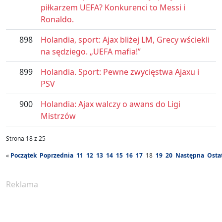
piłkarzem UEFA? Konkurenci to Messi i
Ronaldo.
898
Holandia, sport: Ajax bliżej LM, Grecy wściekli
na sędziego. „UEFA mafia!”
899
Holandia. Sport: Pewne zwycięstwa Ajaxu i
PSV
900
Holandia: Ajax walczy o awans do Ligi
Mistrzów
Strona 18 z 25
«
Początek
Poprzednia
11
12
13
14
15
16
17
18
19
20
Następna
Osta
Reklama