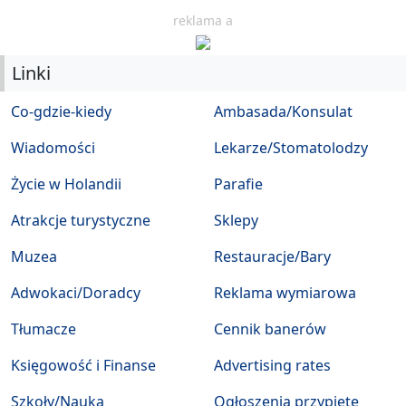
reklama a
Linki
Co-gdzie-kiedy
Ambasada/Konsulat
Wiadomości
Lekarze/Stomatolodzy
Życie w Holandii
Parafie
Atrakcje turystyczne
Sklepy
Muzea
Restauracje/Bary
Adwokaci/Doradcy
Reklama wymiarowa
Tłumacze
Cennik banerów
Księgowość i Finanse
Advertising rates
Szkoły/Nauka
Ogłoszenia przypięte