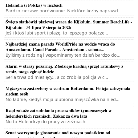
Holandia (i Polska) w liczbach
Bardzo ciekawe porównanie. Niektóre liczby naprawd...
Święto siatkówki plażowej wraca do Kijkduin. Summer BeachLife -
Kijkduin - 31 lipca-9 sierpnia 2026
Jeśli ktoś lubi sport i plażę, to lepszego połącze...
Najbardziej znana parada WorldPride na wodzie wraca do
Amsterdamu. Canal Parade - Amsterdam - sobota...
Byliśmy z rodziną i wspominamy ten dzień bardzo do...
Alarm w straży pożarnej. Złodzieje kradną sprzęt ratunkowy z
remiz, mogą zginąć ludzie
Seria trwa od miesięcy... a co zrobiła policja w c...
Mężczyzna zastrzelony w centrum Rotterdamu. Policja zatrzymała
siedem osób
No ładnie, kiedyś moja ulubiona miejscówka na nied...
Rząd zakaże zatrudniania pracowników tymczasowych w
holenderskich rzeźniach. Zakaz za dwa lata
No to Holendrzy do pracy w rzeźniach.
Senat wstrzymuje głosowanie nad nowym podatkiem od