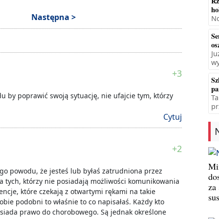
Rz
ho
Następna >
No
Se
os
Ju
wy
+3
Sz
pa
du by poprawić swoją sytuację, nie ufajcie tym, którzy
Ta
pr
Cytuj
+2
Min
ego powodu, że jesteś lub byłaś zatrudniona przez
do
a tych, którzy nie posiadają możliwości komunikowania
za
ncje, które czekają z otwartymi rękami na takie
su
obie podobni to właśnie to co napisałaś. Każdy kto
osiada prawo do chorobowego. Są jednak określone