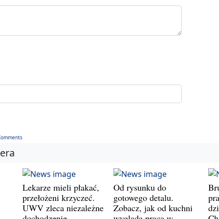
Comments
iera
Lekarze mieli płakać,
Od rysunku do
Br
przełożeni krzyczeć.
gotowego detalu.
pr
UWV zleca niezależne
Zobacz, jak od kuchni
dz
dochodzenie
wygląda praca w
Ch