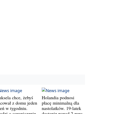
uksela chce, żebyś
Holandia podnosi
acował z domu jeden
płacę minimalną dla
ień w tygodniu.
nastolatków. 19-latek
odzi o ograniczenie
dostanie ponad 2 euro