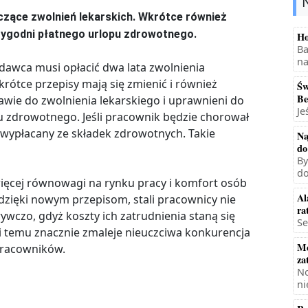
zące zwolnień lekarskich. Wkrótce również
tygodni płatnego urlopu zdrowotnego.
Ho
Ba
na
awca musi opłacić dwa lata zwolnienia
rótce przepisy mają się zmienić i również
Św
Be
awie do zwolnienia lekarskiego i uprawnieni do
Je
u zdrowotnego. Jeśli pracownik będzie chorował
y wypłacany ze składek zdrowotnych. Takie
Na
do
By
do
 więcej równowagi na rynku pracy i komfort osób
Al
 dzięki nowym przepisom, stali pracownicy nie
ra
wczo, gdyż koszty ich zatrudnienia staną się
Se
i temu znacznie zmaleje nieuczciwa konkurencja
Mę
pracowników.
za
No
ni