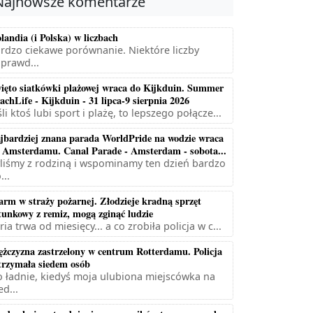
Najnowsze komentarze
landia (i Polska) w liczbach
rdzo ciekawe porównanie. Niektóre liczby
prawd...
ięto siatkówki plażowej wraca do Kijkduin. Summer
achLife - Kijkduin - 31 lipca-9 sierpnia 2026
śli ktoś lubi sport i plażę, to lepszego połącze...
jbardziej znana parada WorldPride na wodzie wraca
 Amsterdamu. Canal Parade - Amsterdam - sobota...
liśmy z rodziną i wspominamy ten dzień bardzo
...
arm w straży pożarnej. Złodzieje kradną sprzęt
tunkowy z remiz, mogą zginąć ludzie
ria trwa od miesięcy... a co zrobiła policja w c...
żczyzna zastrzelony w centrum Rotterdamu. Policja
trzymała siedem osób
 ładnie, kiedyś moja ulubiona miejscówka na
ed...