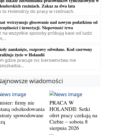
ąd zakaże zatrudniania pracowników tymczasowych w
lenderskich rzeźniach. Zakaz za dwa lata
 to Holendrzy do pracy w rzeźniach.
nat wstrzymuje głosowanie nad nowym podatkiem od
zczędności i inwestycji. Niepewność trwa
ż na wszystkie sposoby próbują kase od ludzi
c...
koły zamknięte, rozprawy odwołane. Kod czerwony
raliżuje życie w Holandii
m gdzie pracuje nic kierownictwu nie
zeszkadza...
Najnowsze wiadomości
ister: firmy nie
PRACA W
staną odszkodowania
HOLANDII: Setki
 straty spowodowane
ofert pracy czekają na
szą
Ciebie – sobota 8
sierpnia 2026