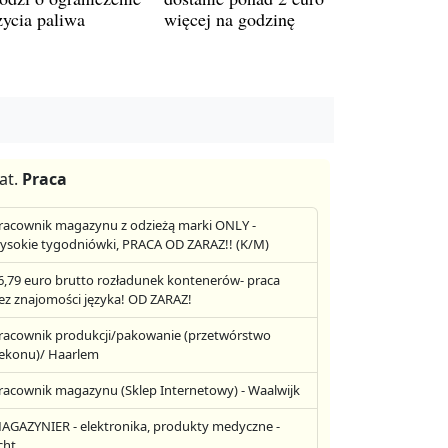
życia paliwa
więcej na godzinę
at.
Praca
racownik magazynu z odzieżą marki ONLY -
ysokie tygodniówki, PRACA OD ZARAZ!! (K/M)
6,79 euro brutto rozładunek kontenerów- praca
ez znajomości języka! OD ZARAZ!
racownik produkcji/pakowanie (przetwórstwo
ekonu)/ Haarlem
racownik magazynu (Sklep Internetowy) - Waalwijk
AGAZYNIER - elektronika, produkty medyczne -
cht