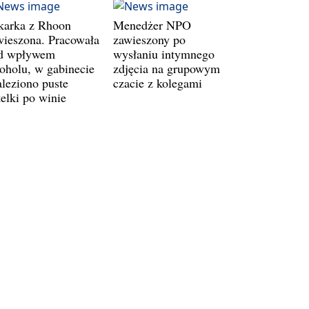
karka z Rhoon
Menedżer NPO
wieszona. Pracowała
zawieszony po
d wpływem
wysłaniu intymnego
koholu, w gabinecie
zdjęcia na grupowym
aleziono puste
czacie z kolegami
telki po winie