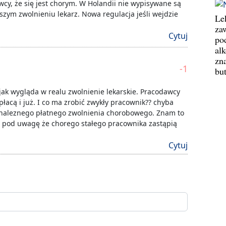
cy, że się jest chorym. W Holandii nie wypisywane są
ższym zwolnieniu lekarz. Nowa regulacja jeśli wejdzie
Le
za
Cytuj
po
al
zn
-1
bu
jak wygląda w realu zwolnienie lekarskie. Pracodawcy
płacą i już. I co ma zrobić zwykły pracownik?? chyba
 naleznego płatnego zwolnienia chorobowego. Znam to
ęli pod uwagę że chorego stałego pracownika zastąpią
Cytuj