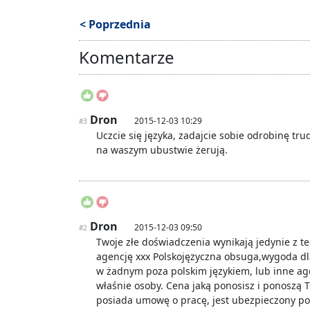
< Poprzednia
Komentarze
Dron
2015-12-03 10:29
#3
Uczcie się języka, zadajcie sobie odrobinę tru
na waszym ubustwie żerują.
Dron
2015-12-03 09:50
#2
Twoje złe doświadczenia wynikają jedynie z t
agencję xxx Polskojęzyczna obsuga,wygoda dl
w żadnym poza polskim językiem, lub inne age
właśnie osoby. Cena jaką ponosisz i ponoszą T
posiada umowę o pracę, jest ubezpieczony p