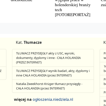
holenderskiej branży
zu
tech
[FOTOREPORTAŻ]
Kat.
Tłumacze
K
TŁUMACZ PRZYSIĘGŁY akty z USC, wyroki,
P
dokumenty, dyplomy i inne - CAŁA HOLANDIA
w
(PRZEZ INTERNET)
1
Z
TŁUMACZ PRZYSIĘGŁY wyniki badań, akty, dyplomy i
b
inne CAŁA HOLANDIA (przez INTERNET)
P
Natalia Zweekhorst-Krüger tłumacz przysięgły -
b
CAŁA HOLANDIA (przez INTERNET)
P
więcej na
ogłoszenia.niedziela.nl
M
E