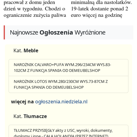
pracował z domu jeden
minimalną dla nastolatków.
dzień w tygodniu. Chodzi o
19-latek dostanie ponad 2
ograniczenie zużycia paliwa
euro więcej na godzinę
Najnowsze
Ogłoszenia
Wyróżnione
Kat.
Meble
NAROŻNIK CALVARO+PUFA WYM.296/234CM WYS.83-
102CM Z FUNKCJA SPANIA OD DEMEUBELSHOP
NAROŻNIK LOTOS WYM.280/230CM WYS.73-87CM Z
FUNKCJA SPANIA OD DEMEUBELSHOP
więcej na
ogłoszenia.niedziela.nl
Kat.
Tłumacze
TŁUMACZ PRZYSIĘGŁY akty z USC, wyroki, dokumenty,
dyplomy i inne - CAŁA HOLANDIA (PRZEZ INTERNET)