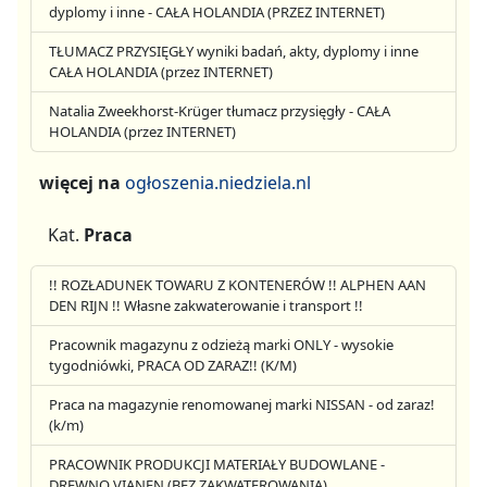
dyplomy i inne - CAŁA HOLANDIA (PRZEZ INTERNET)
TŁUMACZ PRZYSIĘGŁY wyniki badań, akty, dyplomy i inne
CAŁA HOLANDIA (przez INTERNET)
Natalia Zweekhorst-Krüger tłumacz przysięgły - CAŁA
HOLANDIA (przez INTERNET)
więcej na
ogłoszenia.niedziela.nl
Kat.
Praca
!! ROZŁADUNEK TOWARU Z KONTENERÓW !! ALPHEN AAN
DEN RIJN !! Własne zakwaterowanie i transport !!
Pracownik magazynu z odzieżą marki ONLY - wysokie
tygodniówki, PRACA OD ZARAZ!! (K/M)
Praca na magazynie renomowanej marki NISSAN - od zaraz!
(k/m)
PRACOWNIK PRODUKCJI MATERIAŁY BUDOWLANE -
DREWNO VIANEN (BEZ ZAKWATEROWANIA)