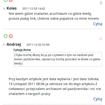
0
Koles
2011-12-03 14:42
#8
Nie wiem gdzie znalazles aruchiwum co-gdzie-kiedy,
prosze podaj link, chetnie sobie popatrze co mnie minelo
Cytuj
-1
Andrzej
2011-12-02 01:06
#7
Cytuję Anna:
Chyba trochę dłużej bo ja już czytałam o tym na niedzieli pod
koniec października...wystarczy trochę poszukać w dziele co-gdzie-
kiedy:)
Przy kazdym artykule jest data wydania i jest data Sobota,
19 Listopad 2011 08:06 ja odnosze sie do tego artykulu.Z
ciekawosci przejrzalem archiwum od pazdziernika i nic nie
znalazlem o targach pracy.
Cytuj