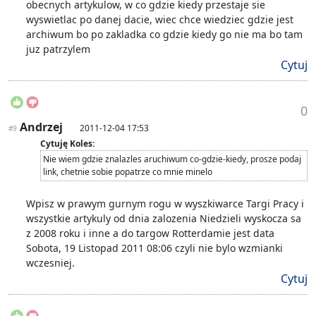
obecnych artykulow, w co gdzie kiedy przestaje sie
wyswietlac po danej dacie, wiec chce wiedziec gdzie jest
archiwum bo po zakladka co gdzie kiedy go nie ma bo tam
juz patrzylem
Cytuj
0
Andrzej
2011-12-04 17:53
#9
Cytuję Koles:
Nie wiem gdzie znalazles aruchiwum co-gdzie-kiedy, prosze podaj
link, chetnie sobie popatrze co mnie minelo
Wpisz w prawym gurnym rogu w wyszkiwarce Targi Pracy i
wszystkie artykuly od dnia zalozenia Niedzieli wyskocza sa
z 2008 roku i inne a do targow Rotterdamie jest data
Sobota, 19 Listopad 2011 08:06 czyli nie bylo wzmianki
wczesniej.
Cytuj