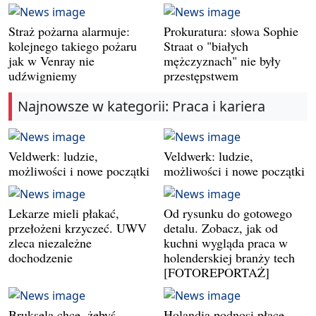
Straż pożarna alarmuje:
Prokuratura: słowa Sophie
kolejnego takiego pożaru
Straat o "białych
jak w Venray nie
mężczyznach" nie były
udźwigniemy
przestępstwem
Najnowsze w kategorii: Praca i kariera
Veldwerk: ludzie,
Veldwerk: ludzie,
możliwości i nowe początki
możliwości i nowe początki
Lekarze mieli płakać,
Od rysunku do gotowego
przełożeni krzyczeć. UWV
detalu. Zobacz, jak od
zleca niezależne
kuchni wygląda praca w
dochodzenie
holenderskiej branży tech
[FOTOREPORTAŻ]
Bruksela chce, żebyś
Holandia podnosi płacę