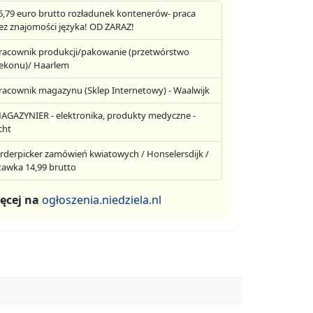
6,79 euro brutto rozładunek kontenerów- praca
ez znajomości języka! OD ZARAZ!
racownik produkcji/pakowanie (przetwórstwo
ekonu)/ Haarlem
racownik magazynu (Sklep Internetowy) - Waalwijk
AGAZYNIER - elektronika, produkty medyczne -
cht
rderpicker zamówień kwiatowych / Honselersdijk /
tawka 14,99 brutto
ęcej na
ogłoszenia.niedziela.nl