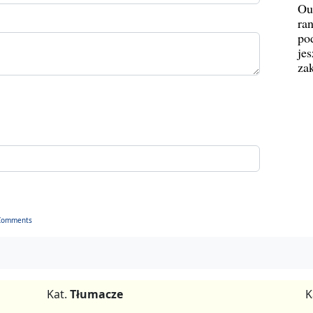
Ou
ran
pod
jes
za
Comments
Kat.
Tłumacze
K