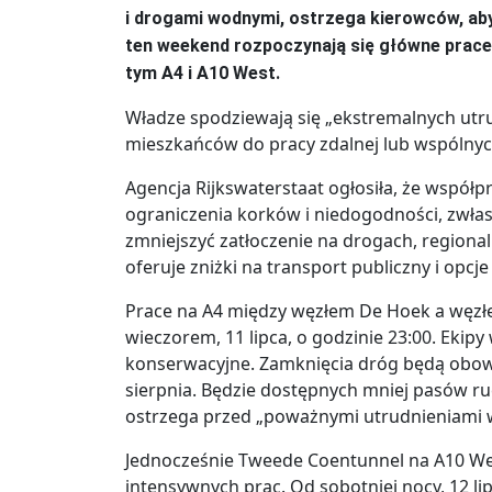
i drogami wodnymi, ostrzega kierowców, ab
ten weekend rozpoczynają się główne prace
tym A4 i A10 West.
Władze spodziewają się „ekstremalnych utr
mieszkańców do pracy zdalnej lub wspólnych
Agencja Rijkswaterstaat ogłosiła, że współ
ograniczenia korków i niedogodności, zwłas
zmniejszyć zatłoczenie na drogach, region
oferuje zniżki na transport publiczny i opcj
Prace na A4 między węzłem De Hoek a węzł
wieczorem, 11 lipca, o godzinie 23:00. Ekip
konserwacyjne. Zamknięcia dróg będą obo
sierpnia. Będzie dostępnych mniej pasów ru
ostrzega przed „poważnymi utrudnieniami
Jednocześnie Tweede Coentunnel na A10 Wes
intensywnych prac. Od sobotniej nocy, 12 lip