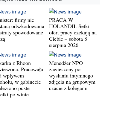
ister: firmy nie
PRACA W
staną odszkodowania
HOLANDII: Setki
 straty spowodowane
ofert pracy czekają na
szą
Ciebie – sobota 8
sierpnia 2026
karka z Rhoon
Menedżer NPO
wieszona. Pracowała
zawieszony po
d wpływem
wysłaniu intymnego
koholu, w gabinecie
zdjęcia na grupowym
aleziono puste
czacie z kolegami
telki po winie