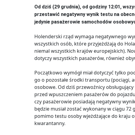
Od dziś (29 grudnia), od godziny 12:01, wsz
przestawić negatywny wynik testu na obec
jedynie pasażerowie samochodów osobowyc
Holenderski rząd wymaga negatywnego wyn
wszystkich osób, które przyjeżdżają do Holan
niemal wszystkich krajów europejskich). Now
dotyczy wszystkich pasażerów, również obyw
Początkowo wymógł miał dotyczyć tylko pod
go o pozostałe środki transportu (pociągi,
osobowe. Od dziś przewoźnicy obsługujący t
przed wpuszczeniem pasażerów do pojazdu
czy pasażerowie posiadają negatywny wynik t
będzie musiał zostać wykonany w ciągu 72 g
pomimo testu osoby wjeżdżające do kraju o
kwarantanny.