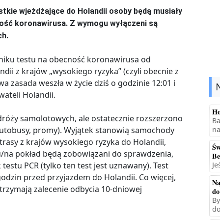
ystkie wjeżdżające do Holandii osoby będą musiały
ność koronawirusa. Z wymogu wyłączeni są
h.
iku testu na obecność koronawirusa od
dii z krajów „wysokiego ryzyka” (czyli obecnie z
a zasada weszła w życie dziś o godzinie 12:01 i
ateli Holandii.
Ho
róży samolotowych, ale ostatecznie rozszerzono
Ba
 autobusy, promy). Wyjątek stanowią samochody
na
rasy z krajów wysokiego ryzyka do Holandii,
Św
/na pokład będą zobowiązani do sprawdzenia,
Be
estu PCR (tylko ten test jest uznawany). Test
Je
odzin przed przyjazdem do Holandii. Co więcej,
Na
trzymają zalecenie odbycia 10-dniowej
do
By
do