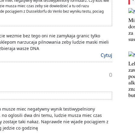
ze miec negatywny wynik testiwypelniony formularz. Czy ktos wie
udzie musza miec czas zeby sie dowiedzieć a tu od razu
de pociągiem z Dusseldorfu do Venlo bez wyniku testu, pociag
Min
do
za
 cie wezmie bez tego oni nie zamykaja granic tylko
su
sklepom narzucaja pilnowania zeby ludzie maski mieli
 zbieraja wasze DNA
Cytuj
Le
za
0
po
al
zn
bu
m musze miec negatywny wynik testiwypelniony
s, no oglosili dwa dni temu, ludzie musza miec czas
y zostaje taki nakaz. Naprawde nie wjade pociągiem z
g jedzie co godzinę