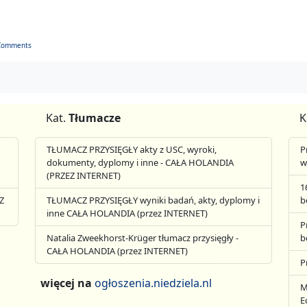
Comments
Kat.
Tłumacze
K
TŁUMACZ PRZYSIĘGŁY akty z USC, wyroki,
P
dokumenty, dyplomy i inne - CAŁA HOLANDIA
w
(PRZEZ INTERNET)
1
Z
TŁUMACZ PRZYSIĘGŁY wyniki badań, akty, dyplomy i
b
inne CAŁA HOLANDIA (przez INTERNET)
P
Natalia Zweekhorst-Krüger tłumacz przysięgły -
b
CAŁA HOLANDIA (przez INTERNET)
P
więcej na
ogłoszenia.niedziela.nl
M
E