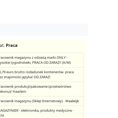
at.
Praca
racownik magazynu z odzieżą marki ONLY -
ysokie tygodniówki, PRACA OD ZARAZ!! (K/M)
6,79 euro brutto rozładunek kontenerów- praca
ez znajomości języka! OD ZARAZ!
racownik produkcji/pakowanie (przetwórstwo
ekonu)/ Haarlem
racownik magazynu (Sklep Internetowy) - Waalwijk
AGAZYNIER - elektronika, produkty medyczne -
cht