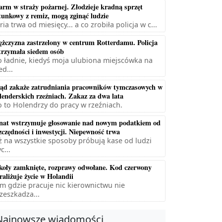
arm w straży pożarnej. Złodzieje kradną sprzęt
tunkowy z remiz, mogą zginąć ludzie
ria trwa od miesięcy... a co zrobiła policja w c...
żczyzna zastrzelony w centrum Rotterdamu. Policja
trzymała siedem osób
 ładnie, kiedyś moja ulubiona miejscówka na
ed...
ąd zakaże zatrudniania pracowników tymczasowych w
lenderskich rzeźniach. Zakaz za dwa lata
 to Holendrzy do pracy w rzeźniach.
nat wstrzymuje głosowanie nad nowym podatkiem od
zczędności i inwestycji. Niepewność trwa
ż na wszystkie sposoby próbują kase od ludzi
c...
koły zamknięte, rozprawy odwołane. Kod czerwony
raliżuje życie w Holandii
m gdzie pracuje nic kierownictwu nie
zeszkadza...
Najnowsze wiadomości