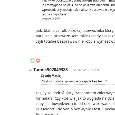
Tak, tylko podróżujący transportem zbiorowym mus
jak to wyglada na dzis, no oglosili dwa dni temu, l
wprowadzony zostaje taki nakaz. Naprawde nie wja
jedzie co godzinę
Prosze o info
jedz blabla car albo szukaj przewoznika ktory
narzucaja przewoznikom takie zasady cos jak 
czyli totalne beZpraw8w nie robcie wymazow
Tomek902049383
2020-12-30 17:09
#7
Cytuję Maciej:
Czyli osobówka spokojnie przejade bez testu?
Tak, tylko podróżujący transportem zbiorowy
formularz. Czy ktos wie jak to wyglada na dzi
zeby sie dowiedzieć a tu od razu wprowadzon
Dusseldorfu do Venlo bez wyniku testu, pocia
Prosze o info