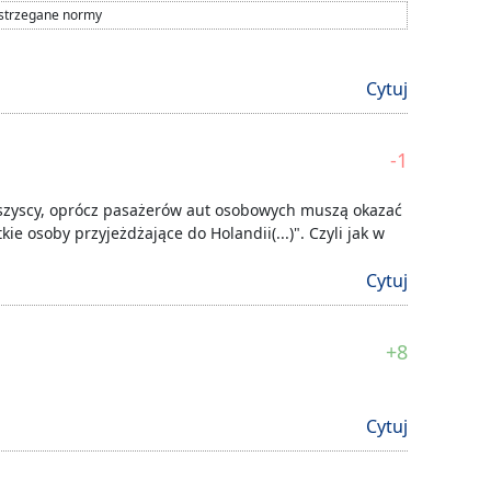
estrzegane normy
Cytuj
-1
 wszyscy, oprócz pasażerów aut osobowych muszą okazać
ie osoby przyjeżdżające do Holandii(...)". Czyli jak w
Cytuj
+8
Cytuj