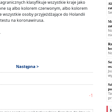
granicznych klasyfikuje wszystkie kraje jako
Al
ra
zone są albo kolorem czerwonym, albo kolorem
Se
 wszystkie osoby przyjeżdżające do Holandii
testu na koronawirusa.
Mę
za
No
.
ni
Rz
ho
No
Se
Następna >
os
Ju
wy
Sz
pa
Ta
-1
pr