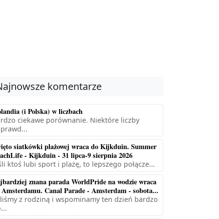
Najnowsze komentarze
landia (i Polska) w liczbach
rdzo ciekawe porównanie. Niektóre liczby
prawd...
ięto siatkówki plażowej wraca do Kijkduin. Summer
achLife - Kijkduin - 31 lipca-9 sierpnia 2026
śli ktoś lubi sport i plażę, to lepszego połącze...
jbardziej znana parada WorldPride na wodzie wraca
 Amsterdamu. Canal Parade - Amsterdam - sobota...
liśmy z rodziną i wspominamy ten dzień bardzo
...