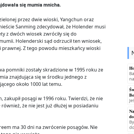
ajdowała się mumia mnicha.
zielonej przez dwie wioski, Yangchun oraz
mieście Sanming zdecydował, że Holender musi
ty z dwóch wiosek zwróciły się do
umii. Holenderski sąd odrzucił ten wniosek,
i prawnej. Z tego powodu mieszkańcy wioski
Ho
wa pomniki zostały skradzione w 1995 roku ze
Ba
mia znajdująca się w środku jednego z
na
jącego około 1000 lat temu.
Św
Be
 zakupił posągi w 1996 roku. Twierdzi, że nie
Je
 również, że nie jest już dłużej w posiadaniu
Na
do
By
ereem ma 30 dni na zwrócenie posągów. Nie
do