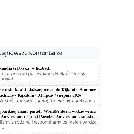
Najnowsze komentarze
landia (i Polska) w liczbach
rdzo ciekawe porównanie. Niektóre liczby
prawd...
ięto siatkówki plażowej wraca do Kijkduin. Summer
achLife - Kijkduin - 31 lipca-9 sierpnia 2026
śli ktoś lubi sport i plażę, to lepszego połącze...
jbardziej znana parada WorldPride na wodzie wraca
 Amsterdamu. Canal Parade - Amsterdam - sobota...
liśmy z rodziną i wspominamy ten dzień bardzo
...