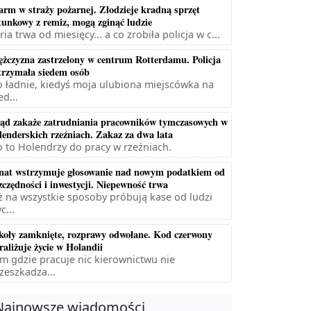
arm w straży pożarnej. Złodzieje kradną sprzęt
tunkowy z remiz, mogą zginąć ludzie
ria trwa od miesięcy... a co zrobiła policja w c...
żczyzna zastrzelony w centrum Rotterdamu. Policja
trzymała siedem osób
 ładnie, kiedyś moja ulubiona miejscówka na
ed...
ąd zakaże zatrudniania pracowników tymczasowych w
lenderskich rzeźniach. Zakaz za dwa lata
 to Holendrzy do pracy w rzeźniach.
nat wstrzymuje głosowanie nad nowym podatkiem od
zczędności i inwestycji. Niepewność trwa
ż na wszystkie sposoby próbują kase od ludzi
c...
koły zamknięte, rozprawy odwołane. Kod czerwony
raliżuje życie w Holandii
m gdzie pracuje nic kierownictwu nie
zeszkadza...
Najnowsze wiadomości