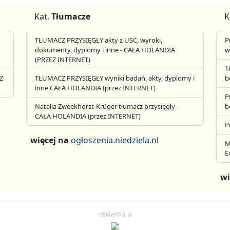
Kat.
Tłumacze
K
TŁUMACZ PRZYSIĘGŁY akty z USC, wyroki,
P
dokumenty, dyplomy i inne - CAŁA HOLANDIA
w
(PRZEZ INTERNET)
1
Z
TŁUMACZ PRZYSIĘGŁY wyniki badań, akty, dyplomy i
b
inne CAŁA HOLANDIA (przez INTERNET)
P
Natalia Zweekhorst-Krüger tłumacz przysięgły -
b
CAŁA HOLANDIA (przez INTERNET)
P
więcej na
ogłoszenia.niedziela.nl
M
E
wi
reklama a