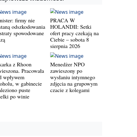
ister: firmy nie
PRACA W
staną odszkodowania
HOLANDII: Setki
 straty spowodowane
ofert pracy czekają na
szą
Ciebie – sobota 8
sierpnia 2026
karka z Rhoon
Menedżer NPO
wieszona. Pracowała
zawieszony po
d wpływem
wysłaniu intymnego
koholu, w gabinecie
zdjęcia na grupowym
aleziono puste
czacie z kolegami
telki po winie