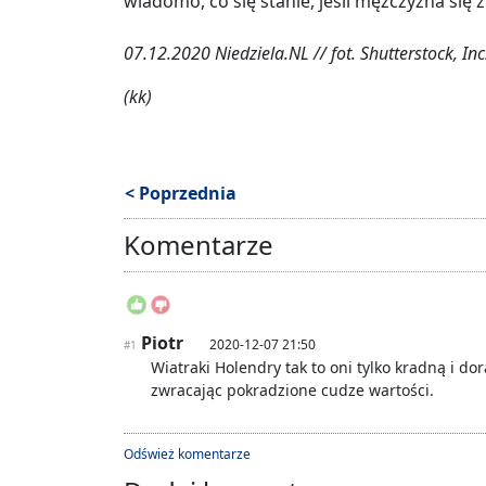
wiadomo, co się stanie, jeśli mężczyzna się 
07.12.2020 Niedziela.NL // fot. Shutterstock, Inc
(kk)
< Poprzednia
Komentarze
Piotr
2020-12-07 21:50
#1
Wiatraki Holendry tak to oni tylko kradną i do
zwracając pokradzione cudze wartości.
Odśwież komentarze