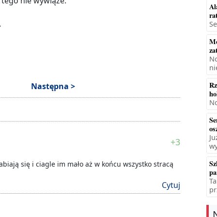
z tego nie wywiąże.
Al
ra
.
Se
Mę
za
No
ni
Rz
Następna >
ho
No
Se
os
Ju
+3
wy
Sz
rabiają się i ciagle im mało aż w końcu wszystko stracą
pa
Ta
Cytuj
pr