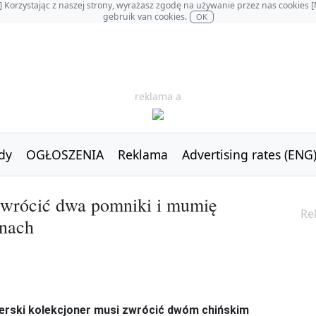
OL] Korzystając z naszej strony, wyrażasz zgodę na używanie przez nas cookie
gebruik van cookies.
OK
reklama a
dy
OGŁOSZENIA
Reklama
Advertising rates (ENG
zwrócić dwa pomniki i mumię
Re
inach
derski kolekcjoner musi zwrócić dwóm chińskim