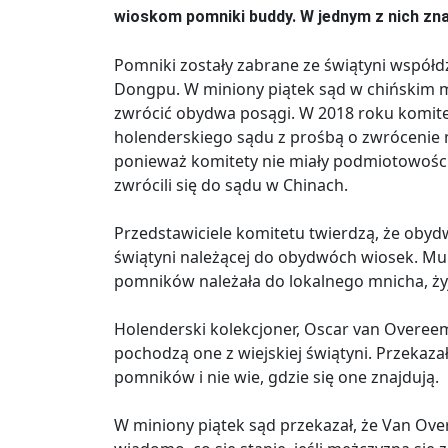
wioskom pomniki buddy. W jednym z nich zn
Pomniki zostały zabrane ze świątyni współd
Dongpu. W miniony piątek sąd w chińskim 
zwrócić obydwa posągi. W 2018 roku komite
holenderskiego sądu z prośbą o zwrócenie m
ponieważ komitety nie miały podmiotowośc
zwrócili się do sądu w Chinach.
Przedstawiciele komitetu twierdzą, że obyd
świątyni należącej do obydwóch wiosek. Mu
pomników należała do lokalnego mnicha, ży
Holenderski kolekcjoner, Oscar van Overeem,
pochodzą one z wiejskiej świątyni. Przekazał
pomników i nie wie, gdzie się one znajdują.
W miniony piątek sąd przekazał, że Van Ov