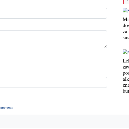
Min
do
za
su
Le
za
po
al
zn
bu
Comments