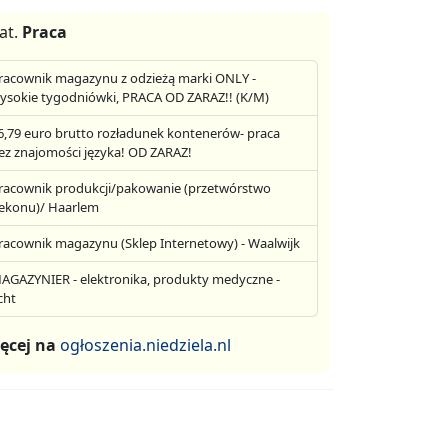
at.
Praca
racownik magazynu z odzieżą marki ONLY -
ysokie tygodniówki, PRACA OD ZARAZ!! (K/M)
6,79 euro brutto rozładunek kontenerów- praca
ez znajomości języka! OD ZARAZ!
racownik produkcji/pakowanie (przetwórstwo
ekonu)/ Haarlem
racownik magazynu (Sklep Internetowy) - Waalwijk
AGAZYNIER - elektronika, produkty medyczne -
cht
ęcej na
ogłoszenia.niedziela.nl