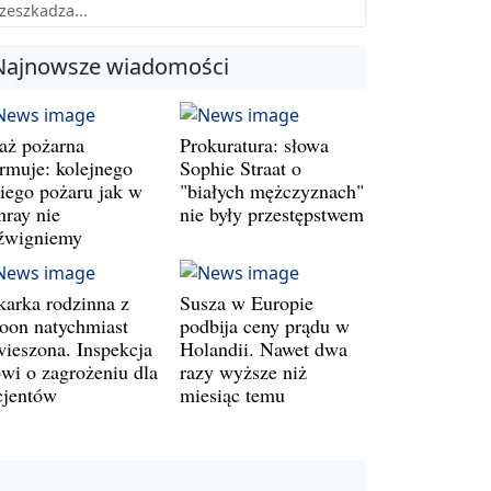
zeszkadza...
Najnowsze wiadomości
raż pożarna
Prokuratura: słowa
armuje: kolejnego
Sophie Straat o
kiego pożaru jak w
"białych mężczyznach"
nray nie
nie były przestępstwem
źwigniemy
karka rodzinna z
Susza w Europie
oon natychmiast
podbija ceny prądu w
wieszona. Inspekcja
Holandii. Nawet dwa
wi o zagrożeniu dla
razy wyższe niż
cjentów
miesiąc temu