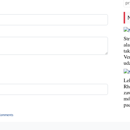
pr
St
al
ta
Ve
ud
Le
Rh
za
mó
pa
Comments