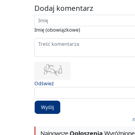
Dodaj komentarz
Imię (obowiązkowe)
Odśwież
Wyślij
J
Najnowsze
Ogłoszenia
Wyróżnione