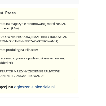
at.
Praca
raca na magazynie renomowanej marki NISSAN -
d zaraz! (k/m)
RACOWNIK PRODUKCJI MATERIAŁY BUDOWLANE -
REWNO VIANEN (BEZ ZAKWATEROWANIA)
raca produkcyjna, Pijnacker
raca magazynowa + jazda wozkiem widlowym,
idderkerk
PERATOR MASZYNY ZBIORNIKI PALIWOWE
IANEN (BEZ ZAKWATEROWANIA)
ęcej na
ogłoszenia.niedziela.nl