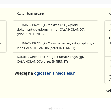
Kat.
Tłumacze
K
TŁUMACZ PRZYSIĘGŁY akty z USC, wyroki,
P
dokumenty, dyplomy i inne - CAŁA HOLANDIA
o
(PRZEZ INTERNET)
P
Z
TŁUMACZ PRZYSIĘGŁY wyniki badań, akty, dyplomy i
D
inne CAŁA HOLANDIA (przez INTERNET)
P
Natalia Zweekhorst-Krüger tłumacz przysięgły -
P
CAŁA HOLANDIA (przez INTERNET)
R
więcej na
ogłoszenia.niedziela.nl
O
V
wi
reklama a