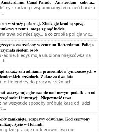
 Amsterdamu. Canal Parade - Amsterdam - sobota...
liśmy z rodziną i wspominamy ten dzień bardzo
...
arm w straży pożarnej. Złodzieje kradną sprzęt
tunkowy z remiz, mogą zginąć ludzie
ria trwa od miesięcy... a co zrobiła policja w c...
żczyzna zastrzelony w centrum Rotterdamu. Policja
trzymała siedem osób
 ładnie, kiedyś moja ulubiona miejscówka na
ed...
ąd zakaże zatrudniania pracowników tymczasowych w
lenderskich rzeźniach. Zakaz za dwa lata
 to Holendrzy do pracy w rzeźniach.
nat wstrzymuje głosowanie nad nowym podatkiem od
zczędności i inwestycji. Niepewność trwa
ż na wszystkie sposoby próbują kase od ludzi
c...
koły zamknięte, rozprawy odwołane. Kod czerwony
raliżuje życie w Holandii
m gdzie pracuje nic kierownictwu nie