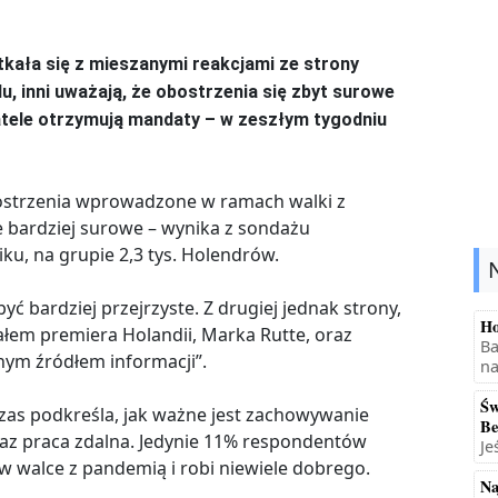
kała się z mieszanymi reakcjami ze strony
du, inni uważają, że obostrzenia się zbyt surowe
tele otrzymują mandaty – w zeszłym tygodniu
bostrzenia wprowadzone w ramach walki z
 bardziej surowe – wynika z sondażu
u, na grupie 2,3 tys. Holendrów.
ć bardziej przejrzyste. Z drugiej jednak strony,
Ho
ałem premiera Holandii, Marka Rutte, oraz
Ba
nym źródłem informacji”.
na
Św
czas podkreśla, jak ważne jest zachowywanie
Be
raz praca zdalna. Jedynie 11% respondentów
Je
 w walce z pandemią i robi niewiele dobrego.
Na