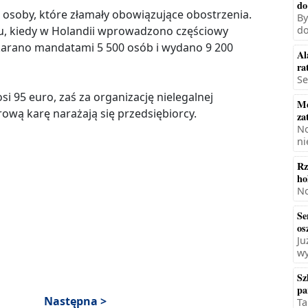
do
 osoby, które złamały obowiązujące obostrzenia.
By
su, kiedy w Holandii wprowadzono częściowy
do
ukarano mandatami 5 500 osób i wydano 9 200
Al
ra
Se
 95 euro, zaś za organizację nielegalnej
Mę
urową karę narażają się przedsiębiorcy.
za
No
ni
Rz
ho
No
Se
os
Ju
wy
Sz
pa
Następna >
Ta