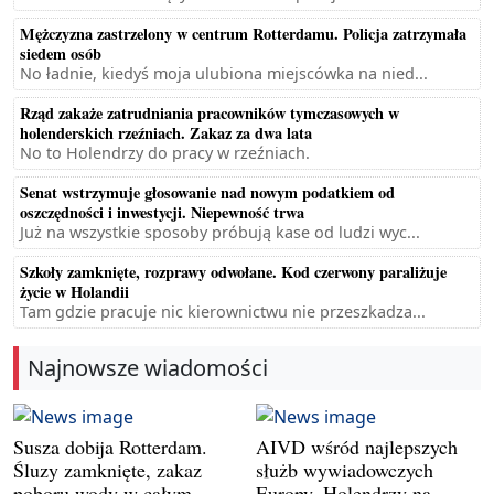
Mężczyzna zastrzelony w centrum Rotterdamu. Policja zatrzymała
siedem osób
No ładnie, kiedyś moja ulubiona miejscówka na nied...
Rząd zakaże zatrudniania pracowników tymczasowych w
holenderskich rzeźniach. Zakaz za dwa lata
No to Holendrzy do pracy w rzeźniach.
Senat wstrzymuje głosowanie nad nowym podatkiem od
oszczędności i inwestycji. Niepewność trwa
Już na wszystkie sposoby próbują kase od ludzi wyc...
Szkoły zamknięte, rozprawy odwołane. Kod czerwony paraliżuje
życie w Holandii
Tam gdzie pracuje nic kierownictwu nie przeszkadza...
Najnowsze wiadomości
Susza dobija Rotterdam.
AIVD wśród najlepszych
Śluzy zamknięte, zakaz
służb wywiadowczych
poboru wody w całym
Europy. Holendrzy na