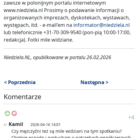
zawsze w polonijnym portalu internetowym
www.niedziela.nl Prosimy o podawanie informacji o
organizowanych imprezach, dyskotekach, wystawach,
występach, itd. - e-mail'em na
informator@niedziela.nl
lub telefonicznie +31-70-309-9540 (pon-pią 10:00-17:00,
redakcja). Fotki mile widziane.
Niedziela.NL, opublikowane w portalu 26.02.2026
< Poprzednia
Następna >
Komentarze
+4
Kamil
2026-04-16 14:01
#1
Czy mężczyźni też są mile widziani na tym spotkaniu?
Chętnie przyjdę i posłucham o potrzebach współczesnych