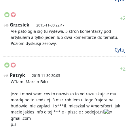
+2
Grzesiek
2015-11-30 22:47
#46
Ale patologia się tu wylewa. 5 stron komentarzy pod
artykułem a tylko jeden lub dwa komentarze do tematu.
Poziom dyskusji zerowy.
Cytuj
+2
Patryk
2015-11-30 20:05
#45
WItam. Marcin Bilik
Jezeli mowi wam cos to nazwisko to od razu skujcie mu
mordę bo to złodziej. 3 msc robilem u tego frajera na
budowie. nie zaplacil i s***il. mieszkal w Amersfoort. Jak
macie jakies info o tej ***ie - piszcie :
pedejot.nl
gmail.com
p.s.