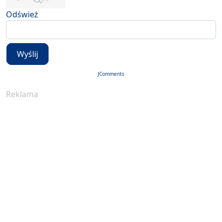
Odśwież
Wyślij
JComments
Reklama