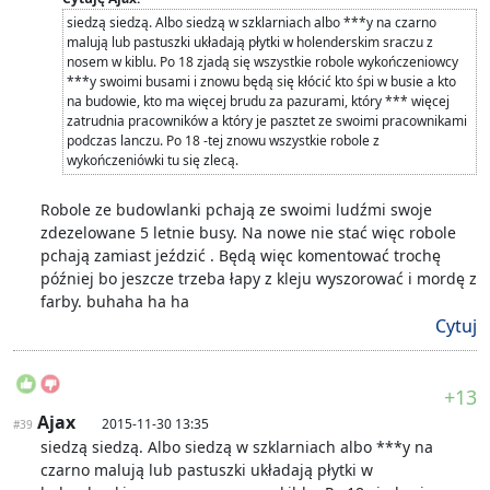
siedzą siedzą. Albo siedzą w szklarniach albo ***y na czarno
malują lub pastuszki układają płytki w holenderskim sraczu z
nosem w kiblu. Po 18 zjadą się wszystkie robole wykończeniowcy
***y swoimi busami i znowu będą się kłócić kto śpi w busie a kto
na budowie, kto ma więcej brudu za pazurami, który *** więcej
zatrudnia pracowników a który je pasztet ze swoimi pracownikami
podczas lanczu. Po 18 -tej znowu wszystkie robole z
wykończeniówki tu się zlecą.
Robole ze budowlanki pchają ze swoimi ludźmi swoje
zdezelowane 5 letnie busy. Na nowe nie stać więc robole
pchają zamiast jeździć . Będą więc komentować trochę
później bo jeszcze trzeba łapy z kleju wyszorować i mordę z
farby. buhaha ha ha
Cytuj
+13
Ajax
2015-11-30 13:35
#39
siedzą siedzą. Albo siedzą w szklarniach albo ***y na
czarno malują lub pastuszki układają płytki w