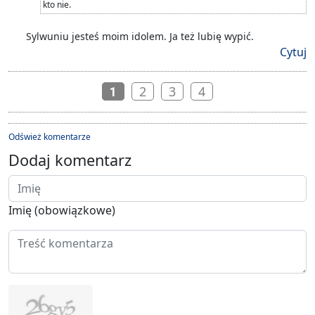
kto nie.
Sylwuniu jesteś moim idolem. Ja też lubię wypić.
Cytuj
2
3
4
1
Odśwież komentarze
Dodaj komentarz
Imię (obowiązkowe)