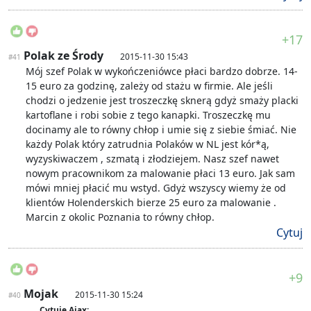
+17
Polak ze Środy
2015-11-30 15:43
#41
Mój szef Polak w wykończeniówce płaci bardzo dobrze. 14-
15 euro za godzinę, zależy od stażu w firmie. Ale jeśli
chodzi o jedzenie jest troszeczkę sknerą gdyż smaży placki
kartoflane i robi sobie z tego kanapki. Troszeczkę mu
docinamy ale to równy chłop i umie się z siebie śmiać. Nie
każdy Polak który zatrudnia Polaków w NL jest kór*ą,
wyzyskiwaczem , szmatą i złodziejem. Nasz szef nawet
nowym pracownikom za malowanie płaci 13 euro. Jak sam
mówi mniej płacić mu wstyd. Gdyż wszyscy wiemy że od
klientów Holenderskich bierze 25 euro za malowanie .
Marcin z okolic Poznania to równy chłop.
Cytuj
+9
Mojak
2015-11-30 15:24
#40
Cytuję Ajax: