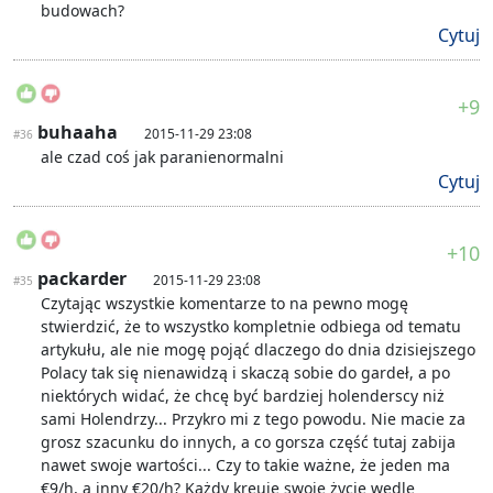
budowach?
Cytuj
+9
buhaaha
2015-11-29 23:08
#36
ale czad coś jak paranienormalni
Cytuj
+10
packarder
2015-11-29 23:08
#35
Czytając wszystkie komentarze to na pewno mogę
stwierdzić, że to wszystko kompletnie odbiega od tematu
artykułu, ale nie mogę pojąć dlaczego do dnia dzisiejszego
Polacy tak się nienawidzą i skaczą sobie do gardeł, a po
niektórych widać, że chcę być bardziej holenderscy niż
sami Holendrzy... Przykro mi z tego powodu. Nie macie za
grosz szacunku do innych, a co gorsza część tutaj zabija
nawet swoje wartości... Czy to takie ważne, że jeden ma
€9/h, a inny €20/h? Każdy kreuje swoje życie wedle