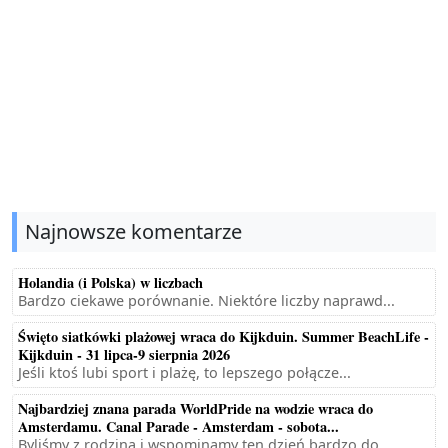
Najnowsze komentarze
Holandia (i Polska) w liczbach
Bardzo ciekawe porównanie. Niektóre liczby naprawd...
Święto siatkówki plażowej wraca do Kijkduin. Summer BeachLife -
Kijkduin - 31 lipca-9 sierpnia 2026
Jeśli ktoś lubi sport i plażę, to lepszego połącze...
Najbardziej znana parada WorldPride na wodzie wraca do
Amsterdamu. Canal Parade - Amsterdam - sobota...
Byliśmy z rodziną i wspominamy ten dzień bardzo do...