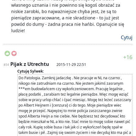
własnego uznania i nie powinno się kogoś obrażać za
niskie zarobki, bo najważniejsze chyba jest, że są to
pieniądze zapracowane, a nie skradzione - to już jest
powód do dumy - żadna praca nie hańbi. Opanujcie się
ludzie!
Cytuj
+16
Pijak z Utrechtu
2015-11-29 22:51
#34
Cytuję Sylwek:
Do Patologia. Zamknij jadaczkę . Nie pracuje w NL na czarno ,
nikogo nie zatrudniam na czarno. Nie jestem jakimś zasranym
***em budowlańcem czy wykończeniowcem. Pracuję legalnie ,
płacę podatki , zarabiam też legalnie pieniądze. Więc mogę wziąć
sobie w pracy urlop chlać i ćpać miesiąc. Mogę też leżeć zaszczany
po Albert Heijnem i [cenzura] ci do tego. Moje pieniądze wiec
mogę je przepić. Najwyżej to mnie policja zaszczanego zwinie
spod Alberta Heijn a nie ciebie. Nie będziesz też decydować kto
będzie mieszkał w NL a kto nie. Stać mnie to mogę sobie nawet pić
cały rok. Kupię sobie busa i tak jak ci z wykończeń będę spał w
takim busie i pił . Zajmij się swoim życiem i nie decyduj kto ma pić a