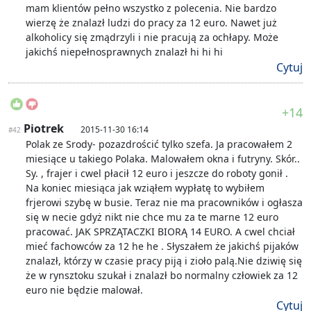
mam klientów pełno wszystko z polecenia. Nie bardzo
wierzę że znalazł ludzi do pracy za 12 euro. Nawet już
alkoholicy się zmądrzyli i nie pracują za ochłapy. Może
jakichś niepełnosprawnych znalazł hi hi hi
Cytuj
+14
Piotrek
2015-11-30 16:14
#42
Polak ze Srody- pozazdrościć tylko szefa. Ja pracowałem 2
miesiące u takiego Polaka. Malowałem okna i futryny. Skór..
Sy. , frajer i cwel płacił 12 euro i jeszcze do roboty gonił .
Na koniec miesiąca jak wziąłem wypłatę to wybiłem
frjerowi szybę w busie. Teraz nie ma pracowników i ogłasza
się w necie gdyż nikt nie chce mu za te marne 12 euro
pracować. JAK SPRZĄTACZKI BIORĄ 14 EURO. A cwel chciał
mieć fachowców za 12 he he . Słyszałem że jakichś pijaków
znalazł, którzy w czasie pracy piją i zioło palą.Nie dziwię się
że w rynsztoku szukał i znalazł bo normalny człowiek za 12
euro nie będzie malował.
Cytuj