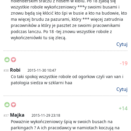
holenderskim sraczu z nosem w kiblu. Po 18 zjadą się
wszystkie robole wykończeniowcy ***y swoimi busami i
znowu będą się kłócić kto śpi w busie a kto na budowie, kto
ma więcej brudu za pazurami, który *** więcej zatrudnia
pracowników a który je pasztet ze swoimi pracownikami
podczas lanczu. Po 18 -tej znowu wszystkie robole z
wykończeniówki tu się zlecą.
Cytuj
-19
Robi
2015-11-30 10:47
#38
Co taki spokoj wszystkie robole od ogorkow czyli van van i
patologia siedza w szklarni haa
Cytuj
+14
Majka
2015-11-29 23:18
#37
Poważnie wykończeniowcy śpią w swoich busach na
parkingach ? A ich pracodawcy w namiotach koczują na