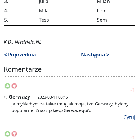
3.
Julia
Milan
4.
Mila
Finn
5.
Tess
Sem
K.D., Niedziela.NL
< Poprzednia
Następna >
Komentarze
-1
Gerwazy
2023-03-11 00:45
#5
Ja myślałbym że takie imię jak moje, tzn Gerwazy, byłoby
popularne. Znasz jakiegsGerwazego?o
Cytuj
-1