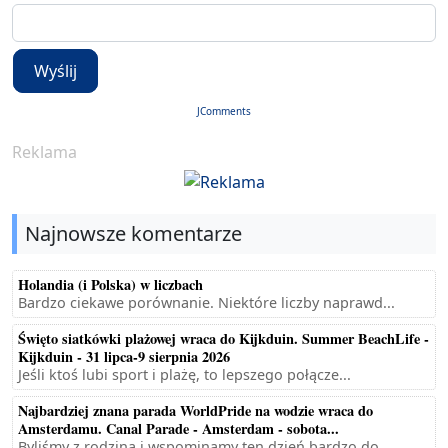
Wyślij
JComments
Reklama
Najnowsze komentarze
Holandia (i Polska) w liczbach
Bardzo ciekawe porównanie. Niektóre liczby naprawd...
Święto siatkówki plażowej wraca do Kijkduin. Summer BeachLife -
Kijkduin - 31 lipca-9 sierpnia 2026
Jeśli ktoś lubi sport i plażę, to lepszego połącze...
Najbardziej znana parada WorldPride na wodzie wraca do
Amsterdamu. Canal Parade - Amsterdam - sobota...
Byliśmy z rodziną i wspominamy ten dzień bardzo do...