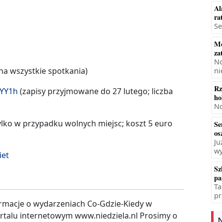
Al
ra
Se
Mę
za
No
 na wszystkie spotkania)
ni
Rz
fYY1h
(zapisy przyjmowane do 27 lutego; liczba
ho
No
lko w przypadku wolnych miejsc; koszt 5 euro
Se
os
Ju
wy
iet
Sz
pa
Ta
pr
rmacje o wydarzeniach Co-Gdzie-Kiedy w
ortalu internetowym www.niedziela.nl Prosimy o