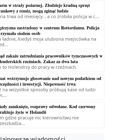
arm w straży pożarnej. Złodzieje kradną sprzęt
tunkowy z remiz, mogą zginąć ludzie
ria trwa od miesięcy... a co zrobiła policja w c...
żczyzna zastrzelony w centrum Rotterdamu. Policja
trzymała siedem osób
 ładnie, kiedyś moja ulubiona miejscówka na
ed...
ąd zakaże zatrudniania pracowników tymczasowych w
lenderskich rzeźniach. Zakaz za dwa lata
 to Holendrzy do pracy w rzeźniach.
nat wstrzymuje głosowanie nad nowym podatkiem od
zczędności i inwestycji. Niepewność trwa
ż na wszystkie sposoby próbują kase od ludzi
c...
koły zamknięte, rozprawy odwołane. Kod czerwony
raliżuje życie w Holandii
m gdzie pracuje nic kierownictwu nie
zeszkadza...
Najnowsze wiadomości