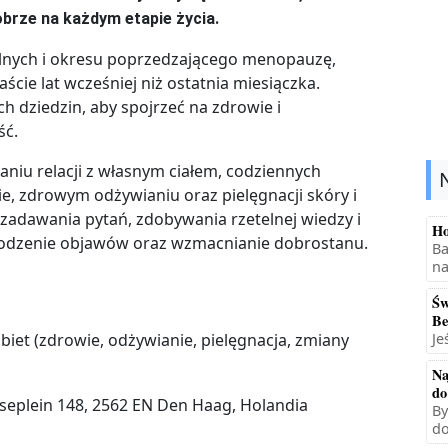
obrze na każdym etapie życia.
lnych i okresu poprzedzającego menopauzę,
ście lat wcześniej niż ostatnia miesiączka.
ch dziedzin, aby spojrzeć na zdrowie i
ść.
iu relacji z własnym ciałem, codziennych
, zdrowym odżywianiu oraz pielęgnacji skóry i
 zadawania pytań, zdobywania rzetelnej wiedzy i
Ho
odzenie objawów oraz wzmacnianie dobrostanu.
Ba
na
Św
Be
Je
biet (zdrowie, odżywianie, pielęgnacja, zmiany
Na
do
eplein 148, 2562 EN Den Haag, Holandia
By
do