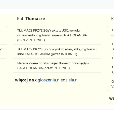
Kat.
Tłumacze
K
TŁUMACZ PRZYSIĘGŁY akty z USC, wyroki,
P
dokumenty, dyplomy i inne - CAŁA HOLANDIA
o
(PRZEZ INTERNET)
P
Z
TŁUMACZ PRZYSIĘGŁY wyniki badań, akty, dyplomy i
D
inne CAŁA HOLANDIA (przez INTERNET)
P
Natalia Zweekhorst-Krüger tłumacz przysięgły -
P
CAŁA HOLANDIA (przez INTERNET)
R
więcej na
ogłoszenia.niedziela.nl
O
V
wi