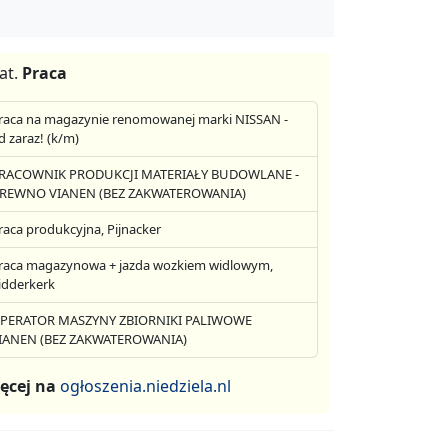
at.
Praca
raca na magazynie renomowanej marki NISSAN -
d zaraz! (k/m)
RACOWNIK PRODUKCJI MATERIAŁY BUDOWLANE -
REWNO VIANEN (BEZ ZAKWATEROWANIA)
raca produkcyjna, Pijnacker
raca magazynowa + jazda wozkiem widlowym,
idderkerk
PERATOR MASZYNY ZBIORNIKI PALIWOWE
IANEN (BEZ ZAKWATEROWANIA)
ęcej na
ogłoszenia.niedziela.nl