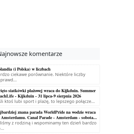
Najnowsze komentarze
landia (i Polska) w liczbach
rdzo ciekawe porównanie. Niektóre liczby
prawd...
ięto siatkówki plażowej wraca do Kijkduin. Summer
achLife - Kijkduin - 31 lipca-9 sierpnia 2026
śli ktoś lubi sport i plażę, to lepszego połącze...
jbardziej znana parada WorldPride na wodzie wraca
 Amsterdamu. Canal Parade - Amsterdam - sobota...
liśmy z rodziną i wspominamy ten dzień bardzo
...