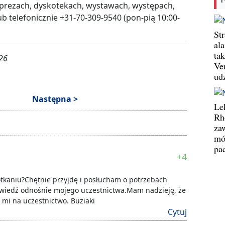
prezach, dyskotekach, wystawach, występach,
ub telefonicznie +31-70-309-9540 (pon-pią 10:00-
St
al
ta
026
Ve
ud
Następna >
Le
Rh
za
mó
pa
+4
otkaniu?Chętnie przyjdę i posłucham o potrzebach
wiedź odnośnie mojego uczestnictwa.Mam nadzieję, że
 mi na uczestnictwo. Buziaki
Cytuj