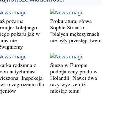
raż pożarna
Prokuratura: słowa
armuje: kolejnego
Sophie Straat o
kiego pożaru jak w
"białych mężczyznach"
nray nie
nie były przestępstwem
źwigniemy
karka rodzinna z
Susza w Europie
oon natychmiast
podbija ceny prądu w
wieszona. Inspekcja
Holandii. Nawet dwa
wi o zagrożeniu dla
razy wyższe niż
cjentów
miesiąc temu