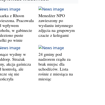
karka z Rhoon
Menedżer NPO
wieszona. Pracowała
zawieszony po
d wpływem
wysłaniu intymnego
koholu, w gabinecie
zdjęcia na grupowym
aleziono puste
czacie z kolegami
telki po winie
onące wydmy w
24 gminy pod
ddorp. Strażak
nadzorem rządu za
ny, akcja gaśnicza
brak miejsc dla
 kontrolą, ale
uchodźców. Lista
zcze się nie
rośnie z miesiąca na
kończyła
miesiąc