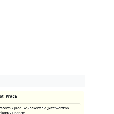
at.
Praca
racownik produkcji/pakowanie (przetwórstwo
ekonu)/ Haarlem