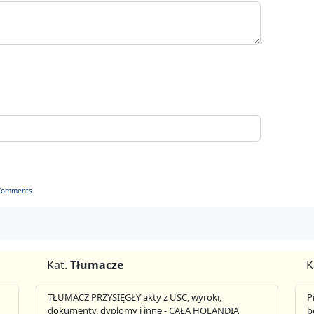
Comments
Kat.
Tłumacze
K
TŁUMACZ PRZYSIĘGŁY akty z USC, wyroki,
P
dokumenty, dyplomy i inne - CAŁA HOLANDIA
b