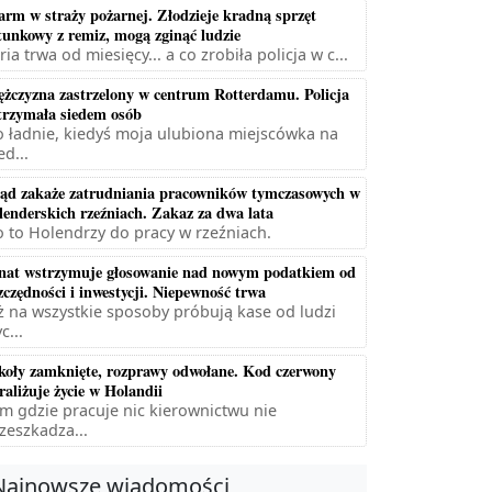
arm w straży pożarnej. Złodzieje kradną sprzęt
tunkowy z remiz, mogą zginąć ludzie
ria trwa od miesięcy... a co zrobiła policja w c...
żczyzna zastrzelony w centrum Rotterdamu. Policja
trzymała siedem osób
 ładnie, kiedyś moja ulubiona miejscówka na
ed...
ąd zakaże zatrudniania pracowników tymczasowych w
lenderskich rzeźniach. Zakaz za dwa lata
 to Holendrzy do pracy w rzeźniach.
nat wstrzymuje głosowanie nad nowym podatkiem od
zczędności i inwestycji. Niepewność trwa
ż na wszystkie sposoby próbują kase od ludzi
c...
koły zamknięte, rozprawy odwołane. Kod czerwony
raliżuje życie w Holandii
m gdzie pracuje nic kierownictwu nie
zeszkadza...
Najnowsze wiadomości