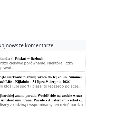
Najnowsze komentarze
landia (i Polska) w liczbach
rdzo ciekawe porównanie. Niektóre liczby
prawd...
ięto siatkówki plażowej wraca do Kijkduin. Summer
achLife - Kijkduin - 31 lipca-9 sierpnia 2026
śli ktoś lubi sport i plażę, to lepszego połącze...
jbardziej znana parada WorldPride na wodzie wraca
 Amsterdamu. Canal Parade - Amsterdam - sobota...
liśmy z rodziną i wspominamy ten dzień bardzo
...