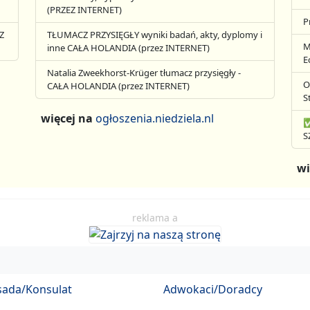
(PRZEZ INTERNET)
P
Z
TŁUMACZ PRZYSIĘGŁY wyniki badań, akty, dyplomy i
M
inne CAŁA HOLANDIA (przez INTERNET)
E
Natalia Zweekhorst-Krüger tłumacz przysięgły -
O
CAŁA HOLANDIA (przez INTERNET)
S
więcej na
ogłoszenia.niedziela.nl
✅
S
wi
reklama a
ada/Konsulat
Adwokaci/Doradcy