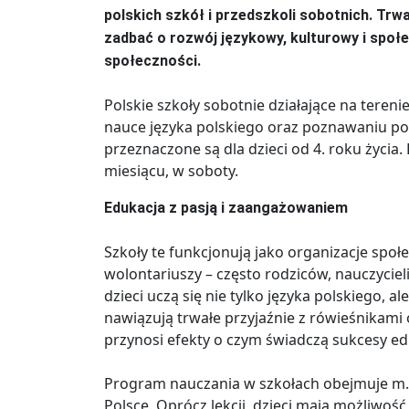
polskich szkół i przedszkoli sobotnich. Trw
zadbać o rozwój językowy, kulturowy i społ
społeczności.
Polskie szkoły sobotnie działające na terenie
nauce języka polskiego oraz poznawaniu polski
przeznaczone są dla dzieci od 4. roku życia
miesiącu, w soboty.
Edukacja z pasją i zaangażowaniem
Szkoły te funkcjonują jako organizacje sp
wolontariuszy – często rodziców, nauczycieli
dzieci uczą się nie tylko języka polskiego, 
nawiązują trwałe przyjaźnie z rówieśnikam
przynosi efekty o czym świadczą sukcesy e
Program nauczania w szkołach obejmuje m.in.
Polsce. Oprócz lekcji, dzieci mają możliwoś