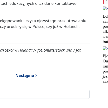
ertach edukacyjnych oraz dane kontaktowe
Le
pielęgnowaniu języka ojczystego oraz utrwalaniu
za
po
czy urodziły się w Polsce, czy już w Holandii.
al
zn
bu
 Szkół w Holandii // fot. Shutterstock, Inc. / fot.
Pł
Ou
ran
pod
Następna >
jes
za