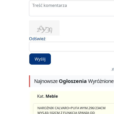
Odśwież
Wyślij
J
Najnowsze
Ogłoszenia
Wyróżnione
Kat.
Meble
NAROŻNIK CALVARO+PUFA WYM.296/234CM
WYS.83-102CM Z FUNKCJA SPANIA OD