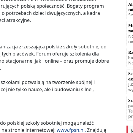
Al
egrujących polską społeczność. Bogaty program
ra
ą o potrzebach dzieci dwujęzycznych, a kadra
Se
eci atrakcyjne.
Mę
za
No
ni
anizacja zrzeszająca polskie szkoły sobotnie, od
Rz
 tych placówek. Forum oferuje szkolenia dla
ho
no stacjonarne, jak i online – oraz promuje dobre
No
.
Se
os
szkołami pozwalają na tworzenie spójnej i
Ju
cej nie tylko nauce, ale i budowaniu silnej,
wy
Sz
pa
Ta
pr
do polskiej szkoły sobotniej mogą znaleźć
 na stronie internetowej:
www.fpsn.nl.
Znajdują