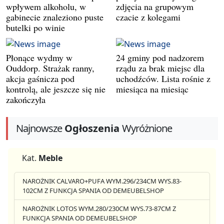
wpływem alkoholu, w
zdjęcia na grupowym
gabinecie znaleziono puste
czacie z kolegami
butelki po winie
Płonące wydmy w
24 gminy pod nadzorem
Ouddorp. Strażak ranny,
rządu za brak miejsc dla
akcja gaśnicza pod
uchodźców. Lista rośnie z
kontrolą, ale jeszcze się nie
miesiąca na miesiąc
zakończyła
Najnowsze
Ogłoszenia
Wyróżnione
Kat.
Meble
NAROŻNIK CALVARO+PUFA WYM.296/234CM WYS.83-
102CM Z FUNKCJA SPANIA OD DEMEUBELSHOP
NAROŻNIK LOTOS WYM.280/230CM WYS.73-87CM Z
FUNKCJA SPANIA OD DEMEUBELSHOP